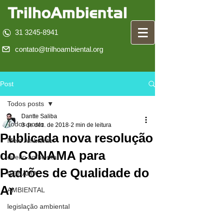
31 3245-8941
contato@trilhoambiental.org
Post
Todos posts
Dantte Saliba
Todos posts
3 de dez. de 2018
2 min de leitura
Publicada nova resolução
Meio Ambiente
do CONAMA para
direito ambiental
Padrões de Qualidade do
CONAMA
Ar
AMBIENTAL
legislação ambiental