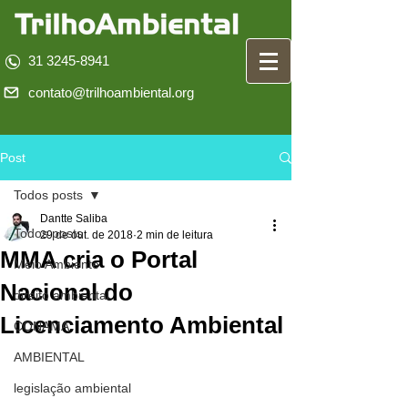
31 3245-8941
contato@trilhoambiental.org
Post
Todos posts
Dantte Saliba
Todos posts
29 de out. de 2018
2 min de leitura
MMA cria o Portal
Meio Ambiente
Nacional do
direito ambiental
Licenciamento Ambiental
CONAMA
AMBIENTAL
legislação ambiental