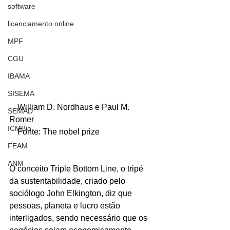
software
licenciamento online
MPF
CGU
IBAMA
SISEMA
    William D. Nordhaus e Paul M. 
SEMAD
Romer
ICMBio
    Fonte: The nobel prize
FEAM
ANM
O conceito Triple Bottom Line, o tripé 
da sustentabilidade, criado pelo 
sociólogo John Elkington, diz que 
pessoas, planeta e lucro estão 
interligados, sendo necessário que os 