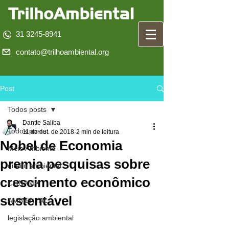
31 3245-8941
contato@trilhoambiental.org
Post
Todos posts
Dantte Saliba
Todos posts
11 de out. de 2018
2 min de leitura
Nobel de Economia
Meio Ambiente
premia pesquisas sobre
direito ambiental
crescimento econômico
CONAMA
sustentável
AMBIENTAL
legislação ambiental