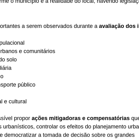
orme o município e a realidade do local, havendo legislaç
ortantes a serem observados durante a 
avaliação dos 
pulacional
rbanos e comunitários
do solo
iária
go
sporte público
l e cultural
sível propor 
ações mitigadoras e compensatórias
 qu
 urbanísticos, controlar os efeitos do planejamento urb
 democratizar a tomada de decisão sobre os grandes 