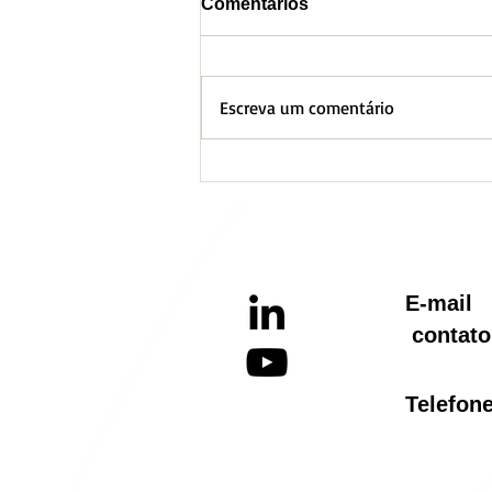
Comentários
Escreva um comentário
BH lança Boletim
Informativo referente ao
Aquecimento Global
E-ma
contato
Telef