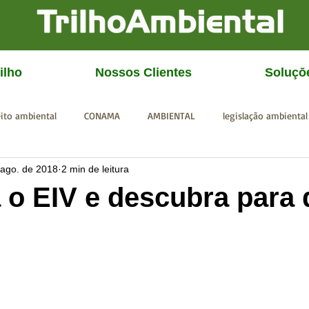
ilho
Nossos Clientes
Soluçō
eito ambiental
CONAMA
AMBIENTAL
legislação ambiental
 ago. de 2018
2 min de leitura
CGU
IBAMA
SISEMA
SEMAD
ICMBio
FEAM
o EIV e descubra para 