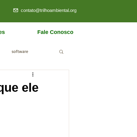
contato@trilhoambiental.org
es
Fale Conosco
software
ANM
que ele