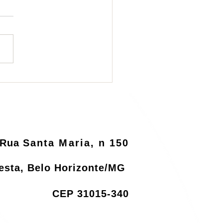
ema de logística
rsa será informatizado
o MMA
Rua
Santa Maria, n 150
resta, Belo Horizonte/MG
CEP 31015-340