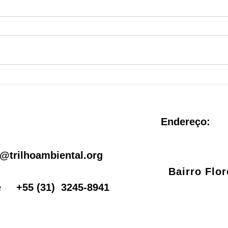
Nova Unidade de
Sist
Conservação é criada no
reve
Rio de Janeiro
pel
Endereço:
il
@trilhoambiental.org
Bairro Flo
one
+55
(31) 3245-8941