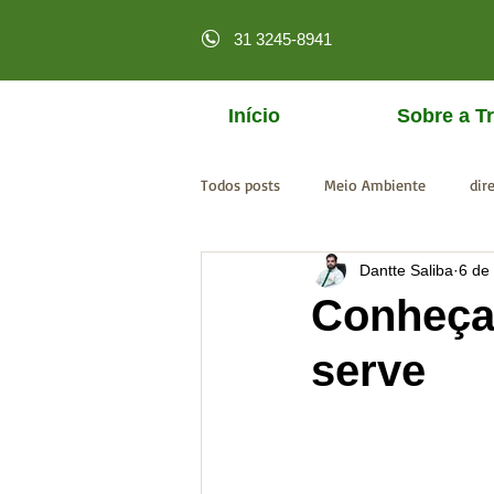
31 3245-8941
Início
Sobre a Tr
Todos posts
Meio Ambiente
dir
Dantte Saliba
6 de
licenciamento online
MPF
Conheça 
serve