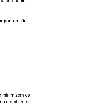
ão pertinente 
impactos
 são:
e minimizem os 
ano e ambiental 