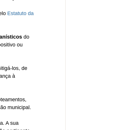
lo 
Estatuto da 
anísticos
 do 
sitivo ou 
tigá-los, de 
ança à 
oteamentos, 
ção municipal.
a. A sua 