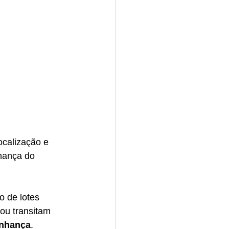
calização e 
hança do 
o de lotes 
ou transitam 
inhança
.