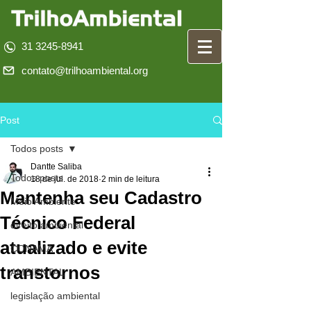
31 3245-8941
contato@trilhoambiental.org
Post
Todos posts
Dantte Saliba
Todos posts
18 de jul. de 2018
2 min de leitura
Mantenha seu Cadastro
Meio Ambiente
Técnico Federal
direito ambiental
atualizado e evite
CONAMA
transtornos
AMBIENTAL
legislação ambiental