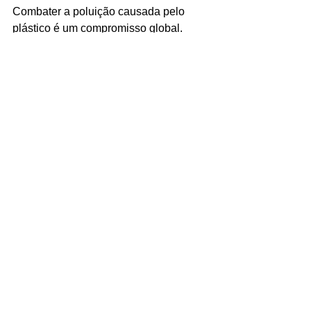
Combater a poluição causada pelo 
plástico é um compromisso global. 
Afinal, o conceito de “jogar fora” 
existiria somente se a Terra fosse 
descartável.
Ver tudo
Posts recentes