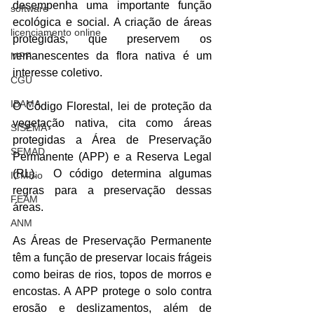
desempenha uma importante função 
software
ecológica e social. A criação de áreas 
licenciamento online
protegidas, que preservem os 
remanescentes da flora nativa é um 
MPF
interesse coletivo.
CGU
IBAMA
O Código Florestal, lei de proteção da 
vegetação nativa, cita como áreas 
SISEMA
protegidas a Área de Preservação 
SEMAD
Permanente (APP) e a Reserva Legal 
(RL).  O código determina algumas 
ICMBio
regras para a preservação dessas 
FEAM
áreas.
ANM
As Áreas de Preservação Permanente 
têm a função de preservar locais frágeis 
como beiras de rios, topos de morros e 
encostas. A APP protege o solo contra 
erosão e deslizamentos, além de 