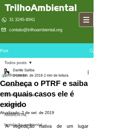
31 3245-8941
contato@trilhoambiental.org
Post
Todos posts
Dantte Saliba
Todos posts
14 de jun. de 2018
2 min de leitura
Conheça o PTRF e saiba
Meio Ambiente
em quais casos ele é
direito ambiental
exigido
CONAMA
Atualizado:
2 de set. de 2019
AMBIENTAL
legislação ambiental
A vegetação nativa de um lugar 