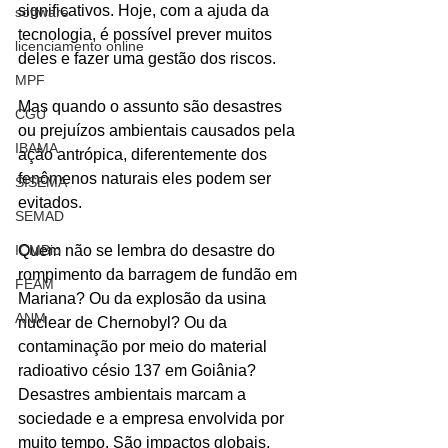
significativos. Hoje, com a ajuda da 
software
tecnologia, é possível prever muitos 
licenciamento online
deles e fazer uma gestão dos riscos.
MPF
Mas quando o assunto são desastres 
CGU
ou prejuízos ambientais causados pela 
IBAMA
ação antrópica, diferentemente dos 
fenômenos naturais eles podem ser 
SISEMA
evitados.
SEMAD
ICMBio
Quem não se lembra do desastre do 
rompimento da barragem de fundão em 
FEAM
Mariana? Ou da explosão da usina 
ANM
nuclear de Chernobyl? Ou da 
contaminação por meio do material 
radioativo césio 137 em Goiânia? 
Desastres ambientais marcam a 
sociedade e a empresa envolvida por 
muito tempo. São impactos globais, 