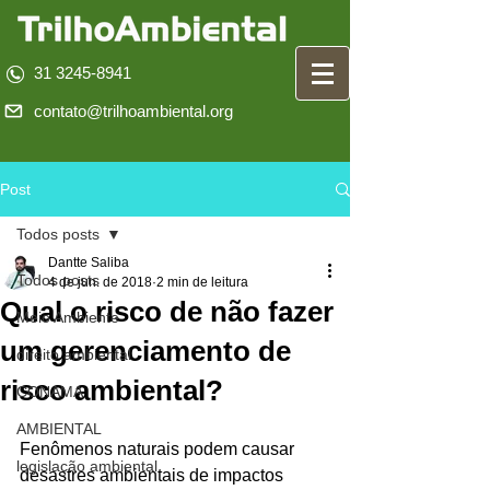
31 3245-8941
contato@trilhoambiental.org
Post
Todos posts
Dantte Saliba
Todos posts
4 de jun. de 2018
2 min de leitura
Qual o risco de não fazer
Meio Ambiente
um gerenciamento de
direito ambiental
risco ambiental?
CONAMA
AMBIENTAL
Fenômenos naturais podem causar 
legislação ambiental
desastres ambientais de impactos 