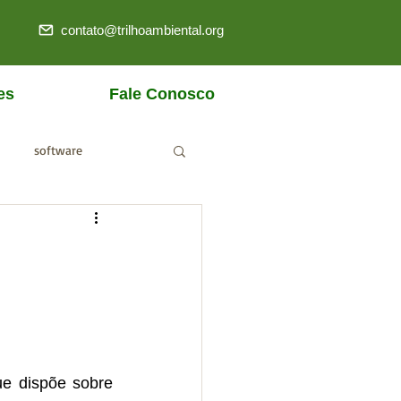
contato@trilhoambiental.org
es
Fale Conosco
software
ANM
ue dispõe sobre 