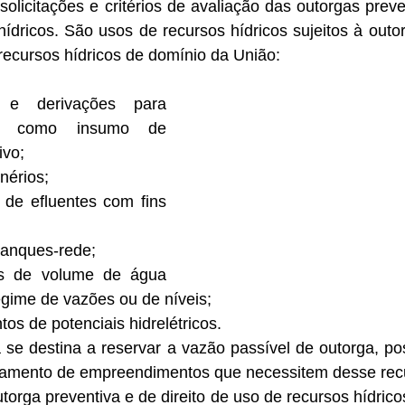
olicitações e critérios de avaliação das outorgas prevent
ídricos. São usos de recursos hídricos sujeitos à outor
 recursos hídricos de domínio da União:
 e derivações para 
l como insumo de 
vo;  
nérios;  
de efluentes com fins 
tanques-rede;  
s de volume de água 
egime de vazões ou de níveis;  
os de potenciais hidrelétricos.  
 se destina a reservar a vazão passível de outorga, poss
ejamento de empreendimentos que necessitem desse rec
utorga preventiva e de direito de uso de recursos hídric