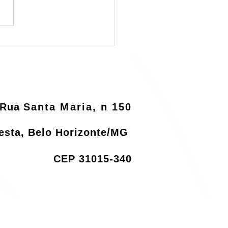
ema de logística
rsa será informatizado
o MMA
Rua
Santa Maria, n 150
resta, Belo Horizonte/MG
CEP 31015-340