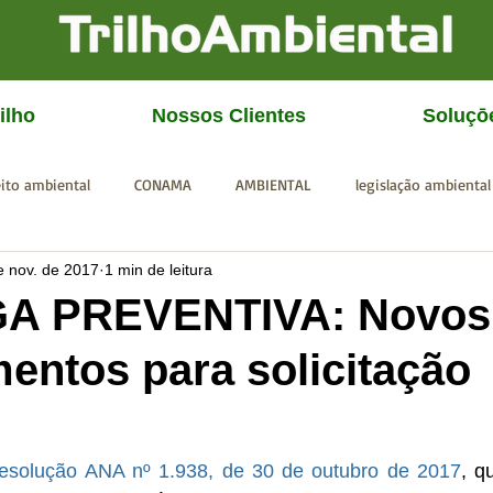
ilho
Nossos Clientes
Soluçō
eito ambiental
CONAMA
AMBIENTAL
legislação ambiental
e nov. de 2017
1 min de leitura
CGU
IBAMA
SISEMA
SEMAD
ICMBio
FEAM
A PREVENTIVA: Novos
entos para solicitação
esolução ANA nº 1.938, de 30 de outubro de 2017
, q