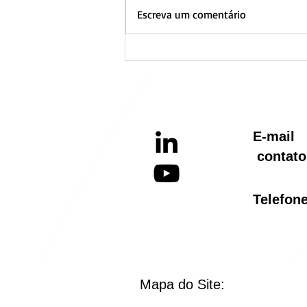
Escreva um comentário
BH lança Boletim
Informativo referente ao
Aquecimento Global
E-ma
contato
Telef
Mapa do Site: