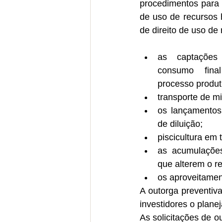
procedimentos para s
de uso de recursos h
de direito de uso de
as captações
consumo fina
processo produti
transporte de mi
os lançamentos 
de diluição;  
piscicultura em 
as acumulaçõe
que alterem o r
os aproveitament
A outorga preventiva
investidores o plan
As solicitações de o