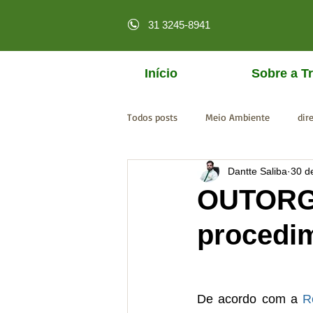
31 3245-8941
Início
Sobre a Tr
Todos posts
Meio Ambiente
dir
Dantte Saliba
30 d
licenciamento online
MPF
OUTORG
procedim
De acordo com a 
R