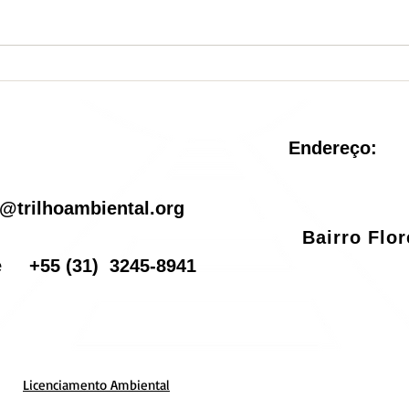
Nova Unidade de
Sist
Conservação é criada no
reve
Rio de Janeiro
pel
Endereço:
il
@trilhoambiental.org
Bairro Flo
one
+55
(31) 3245-8941
Licenciamento Ambiental