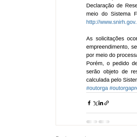
Declaração de Reser
http://www.snirh.gov
As solicitações oco
empreendimento, seg
por meio do process
Porém, o pedido dev
serão objeto de re
calculada pelo Siste
#outorga
#outorgapr