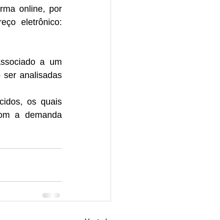
ma online, por 
meio do Sistema Federal de Regulação de Usos (REGLA), pelo endereço eletrônico: 
associado a um 
ser analisadas 
idos, os quais 
com a demanda 