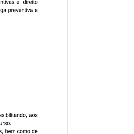
ivas e  direito 
ga preventiva e 
ibilitando, aos 
urso. 
os, bem como de 