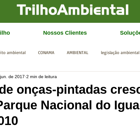
ilho
Nossos Clientes
Soluçō
eito ambiental
CONAMA
AMBIENTAL
legislação ambiental
 jun. de 2017
2 min de leitura
CGU
IBAMA
SISEMA
SEMAD
ICMBio
FEAM
de onças-pintadas cres
arque Nacional do Igu
010