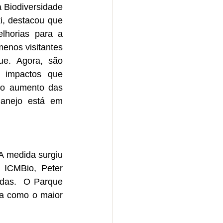
Biodiversidade 
i, destacou que 
lhorias para a 
enos visitantes 
e. Agora, são 
 impactos que 
no aumento das 
anejo está em 
 medida surgiu 
 ICMBio, Peter 
das.  O Parque 
a como o maior 