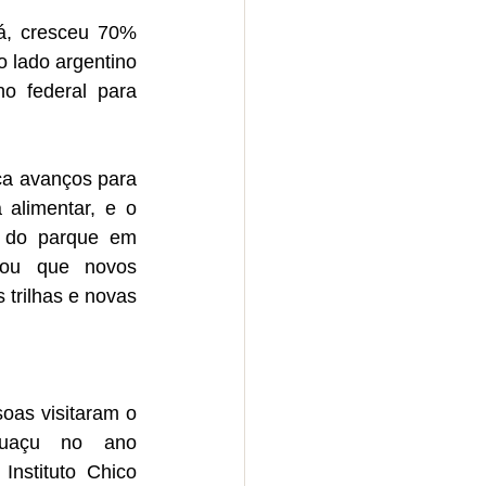
á, cresceu 70% 
 lado argentino 
o federal para 
ca avanços para 
alimentar, e o 
 do parque em 
tou que novos 
trilhas e novas 
oas visitaram o 
uaçu no ano 
nstituto Chico 