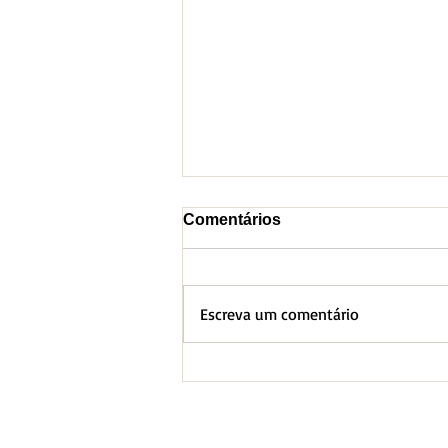
Comentários
Escreva um comentário
BH lança Boletim
Informativo referente ao
Aquecimento Global