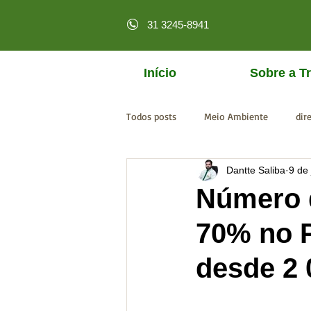
31 3245-8941
Início
Sobre a Tr
Todos posts
Meio Ambiente
dir
Dantte Saliba
9 de
licenciamento online
MPF
Número 
70% no P
desde 2 