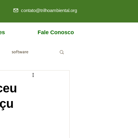
contato@trilhoambiental.org
es
Fale Conosco
software
ANM
ceu
açu