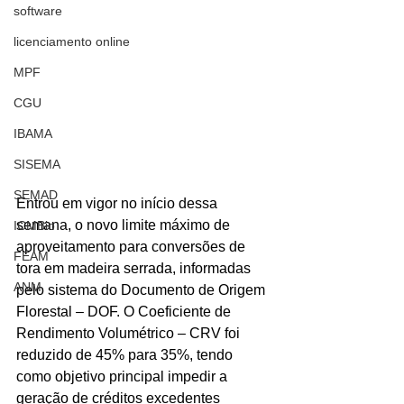
software
licenciamento online
MPF
CGU
IBAMA
SISEMA
SEMAD
Entrou em vigor no início dessa 
semana, o novo limite máximo de 
ICMBio
aproveitamento para conversões de 
FEAM
tora em madeira serrada, informadas 
ANM
pelo sistema do Documento de Origem 
Florestal – DOF. O Coeficiente de 
Rendimento Volumétrico – CRV foi 
reduzido de 45% para 35%, tendo 
como objetivo principal impedir a 
geração de créditos excedentes 