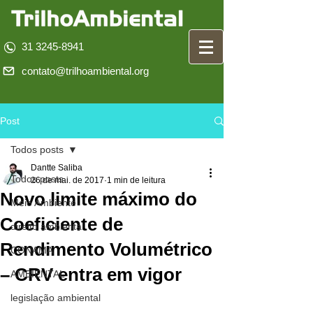
31 3245-8941
contato@trilhoambiental.org
Post
Todos posts
Dantte Saliba
Todos posts
26 de mai. de 2017
1 min de leitura
Novo limite máximo do
Meio Ambiente
Coeficiente de
direito ambiental
Rendimento Volumétrico
CONAMA
– CRV entra em vigor
AMBIENTAL
legislação ambiental