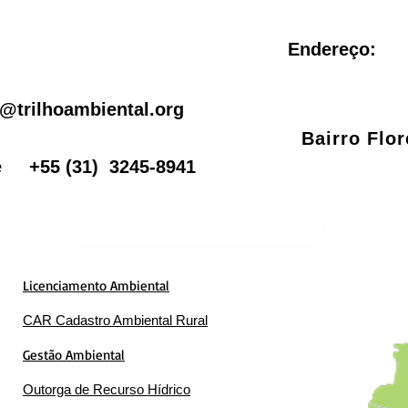
Rio de Janeiro
pel
Endereço:
il
@trilhoambiental.org
Bairro Flo
one
+55
(31) 3245-8941
Licenciamento Ambiental
CAR Cadastro Ambiental Rural
Gestão Ambiental
Outorga de Recurso Hídrico