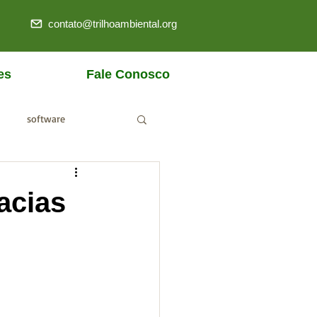
contato@trilhoambiental.org
es
Fale Conosco
software
ANM
acias