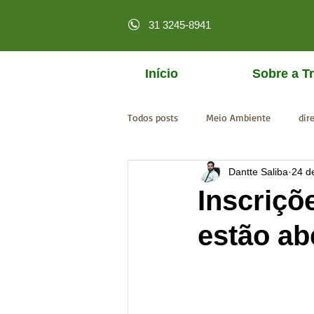
31 3245-8941
Início
Sobre a Tr
Todos posts
Meio Ambiente
dir
Dantte Saliba
24 d
licenciamento online
MPF
Inscriçõ
estão ab