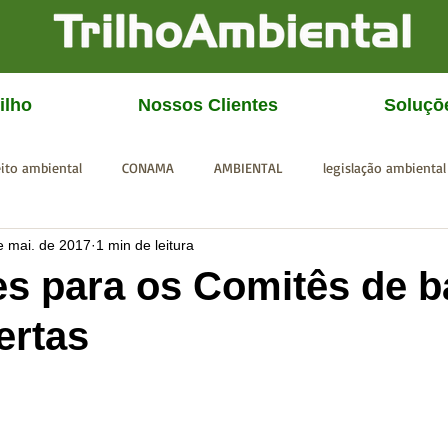
ilho
Nossos Clientes
Soluçō
eito ambiental
CONAMA
AMBIENTAL
legislação ambiental
e mai. de 2017
1 min de leitura
CGU
IBAMA
SISEMA
SEMAD
ICMBio
FEAM
es para os Comitês de b
ertas