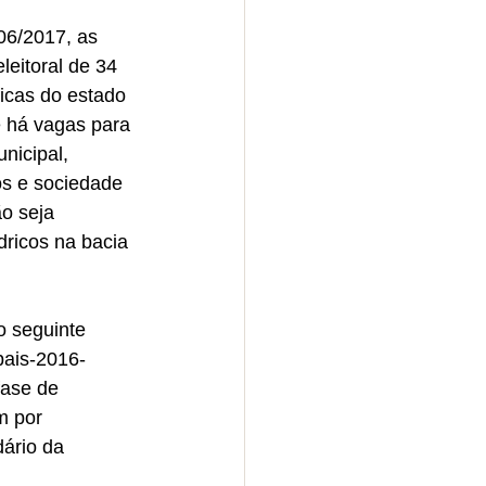
06/2017, as 
leitoral de 34 
icas do estado 
 há vagas para 
nicipal, 
os e sociedade 
ão seja 
dricos na bacia 
o seguinte 
bais-2016-
fase de 
m por 
ário da 