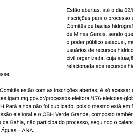
Estão abertas, até o dia 02/
inscrições para o processo e
Comitês de bacias hidrográf
de Minas Gerais, sendo que
o poder público estadual, mu
usuários de recursos hídric
civil organizada, cuja atuaç
relacionada aos recursos hí
esse.
Comitês estão com as inscrições abertas, é só acessar 
tes.igam.mg.gov.br/processos-eleitoral/176-eleicoes-glo
BH Pará ainda não foi publicado, pois o mesmo está em 
issão eleitoral e o CBH Verde Grande, composto també
 da Bahia, não participa do processo, seguindo o calend
e Águas – ANA.