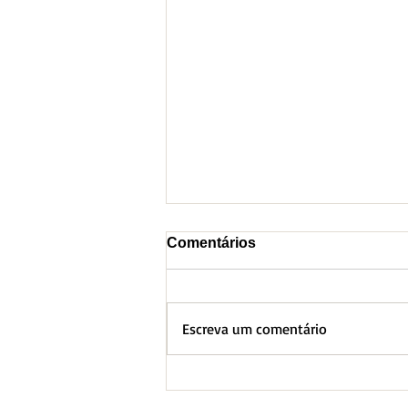
Comentários
Escreva um comentário
BH lança Boletim
Informativo referente ao