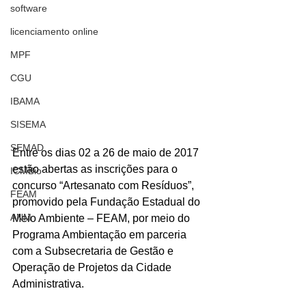
software
licenciamento online
MPF
CGU
IBAMA
SISEMA
SEMAD
Entre os dias 02 a 26 de maio de 2017 
estão abertas as inscrições para o 
ICMBio
concurso “Artesanato com Resíduos”, 
FEAM
promovido pela Fundação Estadual do 
ANM
Meio Ambiente – FEAM, por meio do 
Programa Ambientação em parceria 
com a Subsecretaria de Gestão e 
Operação de Projetos da Cidade 
Administrativa.