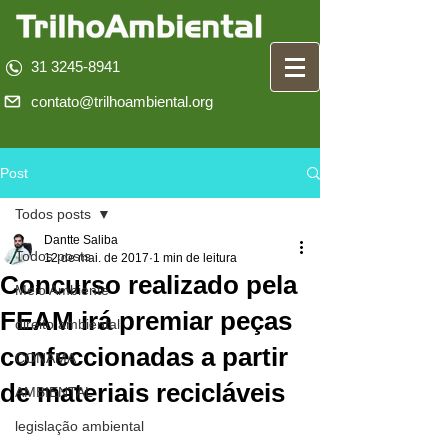
31 3245-8941
contato@trilhoambiental.org
Post
Todos posts
Dantte Saliba
Todos posts
12 de mai. de 2017
1 min de leitura
Concurso realizado pela
Meio Ambiente
FEAM irá premiar peças
direito ambiental
confeccionadas a partir
CONAMA
de materiais recicláveis
AMBIENTAL
legislação ambiental