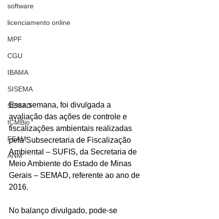
software
licenciamento online
MPF
CGU
IBAMA
SISEMA
Essa semana, foi divulgada a 
SEMAD
avaliação das ações de controle e 
ICMBio
fiscalizações ambientais realizadas 
FEAM
pela Subsecretaria de Fiscalização 
Ambiental – SUFIS, da Secretaria de 
ANM
Meio Ambiente do Estado de Minas 
Gerais – SEMAD, referente ao ano de 
2016.
No balanço divulgado, pode-se 