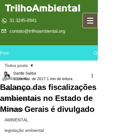
31 3245-8941
contato@trilhoambiental.org
Post
Todos posts
Dantte Saliba
Todos posts
13 de mai. de 2017
1 min de leitura
Balanço das fiscalizações
Meio Ambiente
ambientais no Estado de
direito ambiental
Minas Gerais é divulgado
CONAMA
AMBIENTAL
legislação ambiental