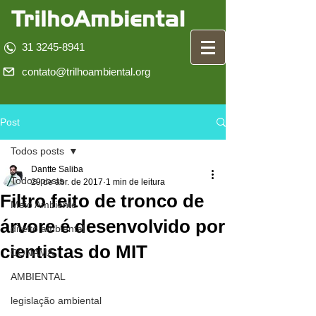
31 3245-8941
contato@trilhoambiental.org
Post
Todos posts
Dantte Saliba
Todos posts
29 de abr. de 2017
1 min de leitura
Filtro feito de tronco de
Meio Ambiente
árvore é desenvolvido por
direito ambiental
cientistas do MIT
CONAMA
AMBIENTAL
legislação ambiental