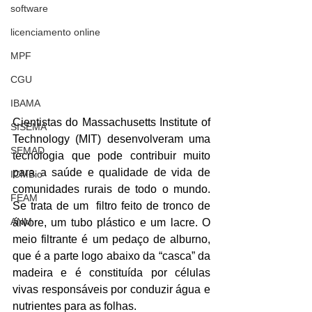
software
licenciamento online
MPF
CGU
IBAMA
Cientistas do Massachusetts Institute of 
SISEMA
Technology (MIT) desenvolveram uma 
SEMAD
tecnologia que pode contribuir muito 
para a saúde e qualidade de vida de 
ICMBio
comunidades rurais de todo o mundo. 
FEAM
Se trata de um  filtro feito de tronco de 
ANM
árvore, um tubo plástico e um lacre. O 
meio filtrante é um pedaço de alburno, 
que é a parte logo abaixo da “casca” da 
madeira e é constituída por células 
vivas responsáveis por conduzir água e 
nutrientes para as folhas.