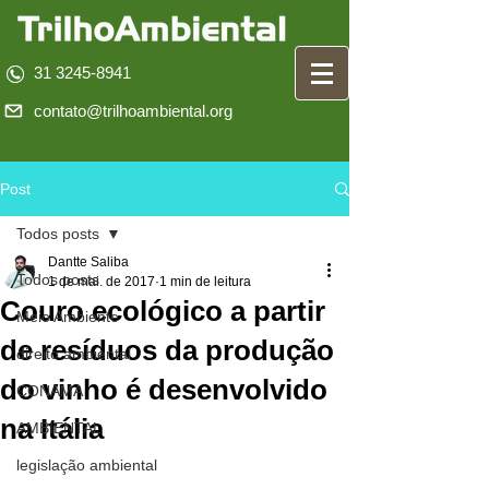
31 3245-8941
contato@trilhoambiental.org
Post
Todos posts
Dantte Saliba
Todos posts
1 de mai. de 2017
1 min de leitura
Couro ecológico a partir
Meio Ambiente
de resíduos da produção
direito ambiental
do vinho é desenvolvido
CONAMA
na Itália
AMBIENTAL
legislação ambiental