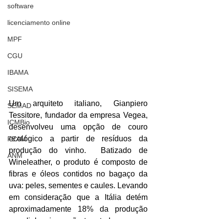
software
licenciamento online
MPF
CGU
IBAMA
SISEMA
Um arquiteto italiano, Gianpiero 
SEMAD
Tessitore, fundador da empresa Vegea, 
ICMBio
desenvolveu uma opção de couro 
ecológico a partir de resíduos da 
FEAM
produção do vinho.  Batizado de 
ANM
Wineleather, o produto é composto de 
fibras e óleos contidos no bagaço da 
uva: peles, sementes e caules. Levando 
em consideração que a Itália detém 
aproximadamente 18% da produção 