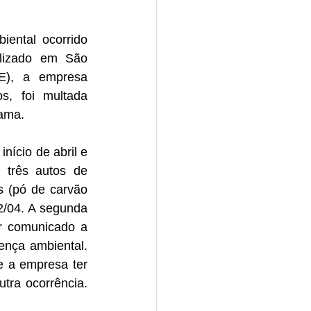
ental ocorrido 
lizado em São 
), a empresa 
s, foi multada 
bama.
nício de abril e 
 três autos de 
s (pó de carvão 
2/04. A segunda 
r comunicado a 
nça ambiental. 
e a empresa ter 
tra ocorrência. 