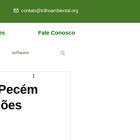
contato@trilhoambiental.org
es
Fale Conosco
software
ANM
 Pecém
hões