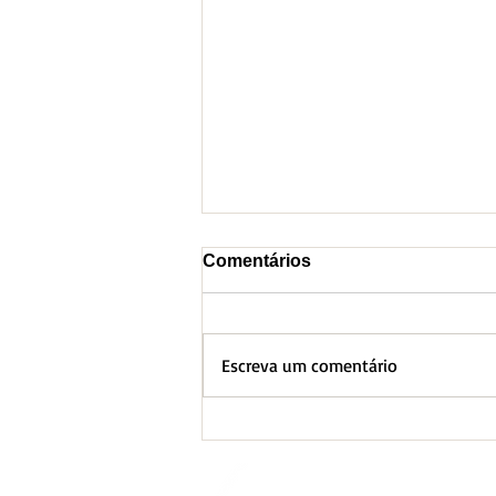
Comentários
Escreva um comentário
BH lança Boletim
Informativo referente ao
Aquecimento Global