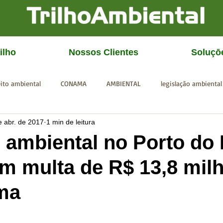
ilho
Nossos Clientes
Soluçō
eito ambiental
CONAMA
AMBIENTAL
legislação ambiental
e abr. de 2017
1 min de leitura
CGU
IBAMA
SISEMA
SEMAD
ICMBio
FEAM
 ambiental no Porto do
em multa de R$ 13,8 mil
ma