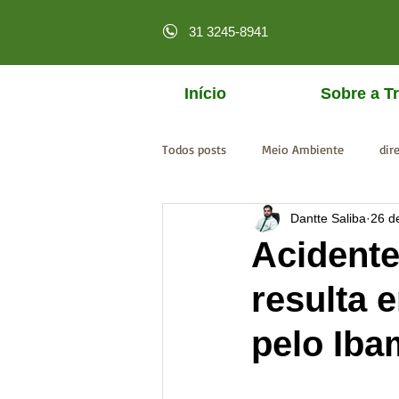
31 3245-8941
Início
Sobre a Tr
Todos posts
Meio Ambiente
dir
Dantte Saliba
26 d
licenciamento online
MPF
Acidente
resulta 
pelo Iba