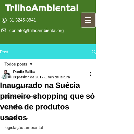
31 3245-8941
contato@trilhoambiental.org
Post
Todos posts
Dantte Saliba
Todos posts
18 de abr. de 2017
1 min de leitura
Inaugurado na Suécia
Meio Ambiente
primeiro shopping que só
direito ambiental
vende de produtos
CONAMA
usados
AMBIENTAL
legislação ambiental