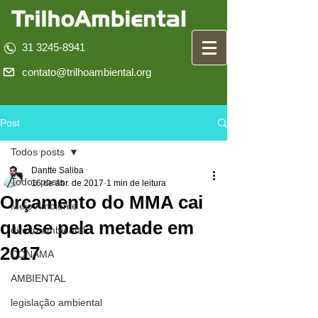
31 3245-8941
contato@trilhoambiental.org
Post
Todos posts
Dantte Saliba
Todos posts
16 de abr. de 2017
1 min de leitura
Orçamento do MMA cai
Meio Ambiente
quase pela metade em
direito ambiental
2017
CONAMA
AMBIENTAL
legislação ambiental