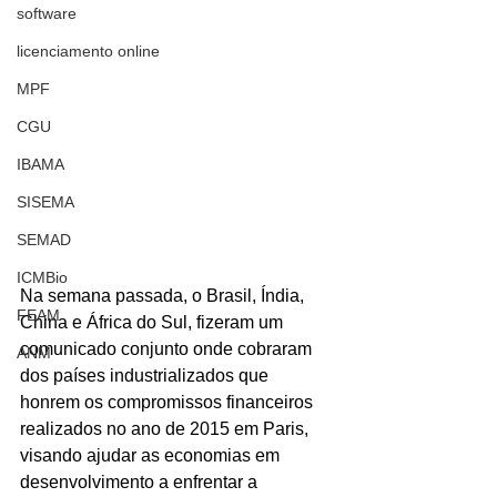
software
licenciamento online
MPF
CGU
IBAMA
SISEMA
SEMAD
ICMBio
Na semana passada, o Brasil, Índia, 
FEAM
China e África do Sul, fizeram um 
comunicado conjunto onde cobraram 
ANM
dos países industrializados que 
honrem os compromissos financeiros 
realizados no ano de 2015 em Paris, 
visando ajudar as economias em 
desenvolvimento a enfrentar a 