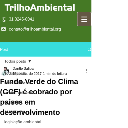
31 3245-8941
contato@trilhoambiental.org
Post
Todos posts
Dantte Saliba
Todos posts
17 de abr. de 2017
1 min de leitura
Fundo Verde do Clima
Meio Ambiente
(GCF) é cobrado por
direito ambiental
países em
CONAMA
desenvolvimento
AMBIENTAL
legislação ambiental