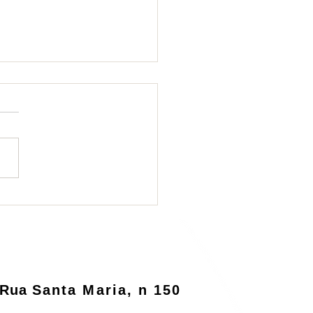
ema de logística
rsa será informatizado
o MMA
Rua
Santa Maria, n 150