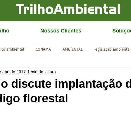
ilho
Nossos Clientes
Soluçō
eito ambiental
CONAMA
AMBIENTAL
legislação ambiental
e abr. de 2017
1 min de leitura
CGU
IBAMA
SISEMA
SEMAD
ICMBio
FEAM
o discute implantação 
igo florestal