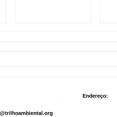
Nova Unidade de
Sist
Conservação é criada no
reve
Rio de Janeiro
pel
Endereço:
il
@trilhoambiental.org