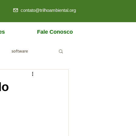
contato@trilhoambiental.org
es
Fale Conosco
software
ANM
do