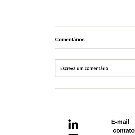
Comentários
Escreva um comentário
BH lança Boletim
Informativo referente ao
Aquecimento Global
E-ma
contato