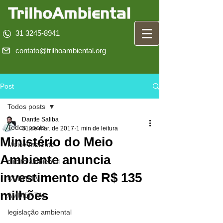
31 3245-8941
contato@trilhoambiental.org
Post
Todos posts
Dantte Saliba
Todos posts
31 de mar. de 2017
1 min de leitura
Ministério do Meio
Meio Ambiente
Ambiente anuncia
direito ambiental
investimento de R$ 135
CONAMA
milhões
AMBIENTAL
legislação ambiental