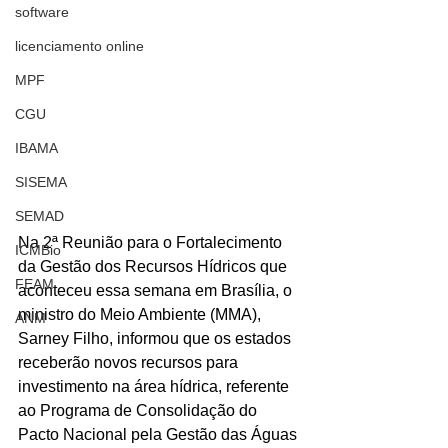
software
licenciamento online
MPF
CGU
IBAMA
SISEMA
SEMAD
Na 2ª Reunião para o Fortalecimento 
ICMBio
da Gestão dos Recursos Hídricos que 
FEAM
aconteceu essa semana em Brasília, o 
ministro do Meio Ambiente (MMA), 
ANM
Sarney Filho, informou que os estados 
receberão novos recursos para 
investimento na área hídrica, referente 
ao Programa de Consolidação do 
Pacto Nacional pela Gestão das Águas 