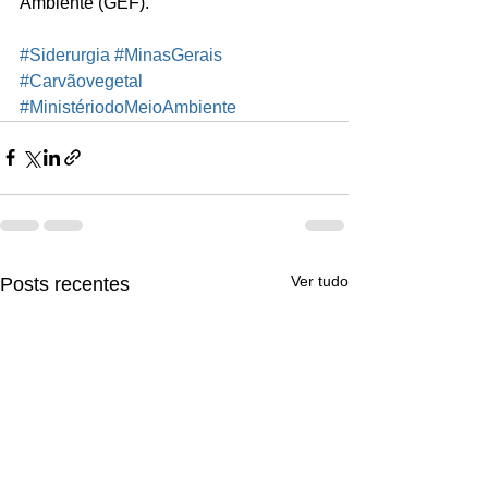
Ambiente (GEF).
#Siderurgia
#MinasGerais
#Carvãovegetal
#MinistériodoMeioAmbiente
Ver tudo
Posts recentes