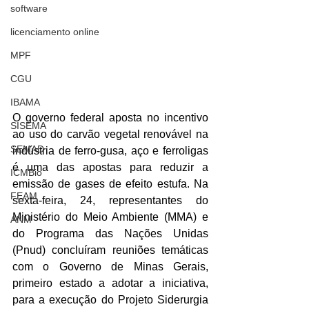
software
licenciamento online
MPF
CGU
IBAMA
O governo federal aposta no incentivo 
SISEMA
ao uso do carvão vegetal renovável na 
SEMAD
indústria de ferro-gusa, aço e ferroligas 
é uma das apostas para reduzir a 
ICMBio
emissão de gases de efeito estufa. Na 
FEAM
sexta-feira, 24, representantes do 
Ministério do Meio Ambiente (MMA) e 
ANM
do Programa das Nações Unidas 
(Pnud) concluíram reuniões temáticas 
com o Governo de Minas Gerais, 
primeiro estado a adotar a iniciativa, 
para a execução do Projeto Siderurgia 