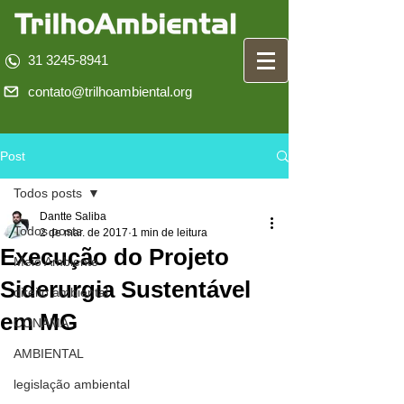
31 3245-8941
contato@trilhoambiental.org
Post
Todos posts
Dantte Saliba
Todos posts
2 de mar. de 2017
1 min de leitura
Execução do Projeto
Meio Ambiente
Siderurgia Sustentável
direito ambiental
em MG
CONAMA
AMBIENTAL
legislação ambiental