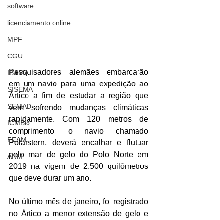
software
licenciamento online
MPF
CGU
Pesquisadores alemães embarcarão 
IBAMA
em um navio para uma expedição ao 
SISEMA
Ártico a fim de estudar a região que 
SEMAD
vem sofrendo mudanças climáticas 
rapidamente. Com 120 metros de 
ICMBio
comprimento, o navio chamado 
FEAM
Polarstern, deverá encalhar e flutuar 
pelo mar de gelo do Polo Norte em 
ANM
2019 na vigem de 2.500 quilômetros 
que deve durar um ano.
No último mês de janeiro, foi registrado 
no Ártico a menor extensão de gelo e 