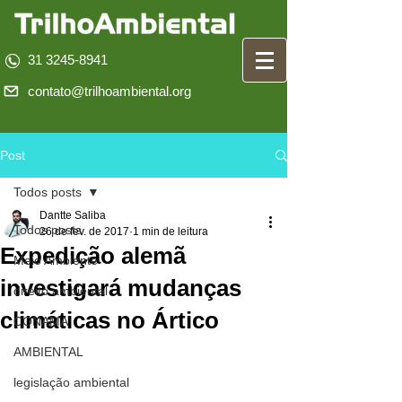
31 3245-8941
contato@trilhoambiental.org
Post
Todos posts
Dantte Saliba
Todos posts
26 de fev. de 2017
1 min de leitura
Expedição alemã
Meio Ambiente
investigará mudanças
direito ambiental
climáticas no Ártico
CONAMA
AMBIENTAL
legislação ambiental