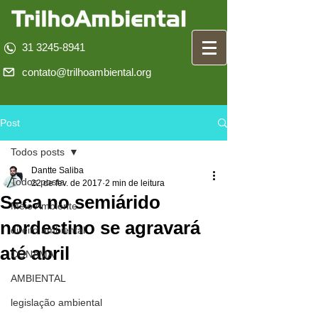
31 3245-8941
contato@trilhoambiental.org
Post
Todos posts
Dantte Saliba
Todos posts
22 de fev. de 2017
2 min de leitura
Seca no semiárido
Meio Ambiente
nordestino se agravará
direito ambiental
até abril
CONAMA
AMBIENTAL
legislação ambiental