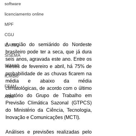
software
licenciamento online
MPF
CGU
A região do semiárido do Nordeste 
IBAMA
brasileiro pode ter a seca, que já dura 
SISEMA
seis anos, agravada este ano. Entre os 
SEMAD
meses de fevereiro e abril, há 75% de 
probabilidade de as chuvas ficarem na 
ICMBio
média e abaixo da média 
FEAM
climatológicas, de acordo com o último 
relatório do Grupo de Trabalho em 
ANM
Previsão Climática Sazonal (GTPCS) 
do Ministério da Ciência, Tecnologia, 
Inovação e Comunicações (MCTI).
Análises e previsões realizadas pelo 