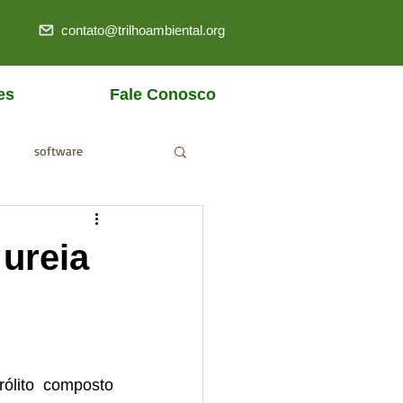
contato@trilhoambiental.org
es
Fale Conosco
software
ANM
 ureia
ólito composto 