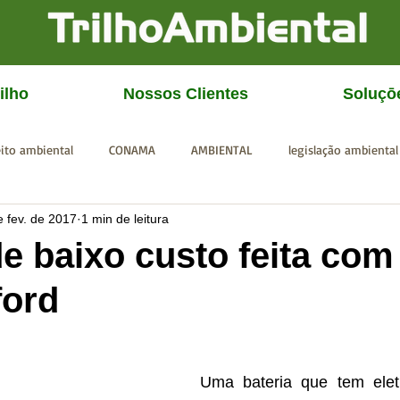
ilho
Nossos Clientes
Soluçō
eito ambiental
CONAMA
AMBIENTAL
legislação ambiental
e fev. de 2017
1 min de leitura
CGU
IBAMA
SISEMA
SEMAD
ICMBio
FEAM
de baixo custo feita com
ford
Uma bateria que tem eletr