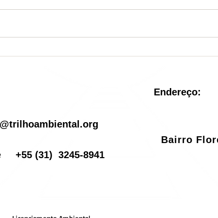
Nova Unidade de
Sist
Conservação é criada no
reve
Rio de Janeiro
pel
Endereço:
il
@trilhoambiental.org
Bairro Flo
one
+55
(31) 3245-8941