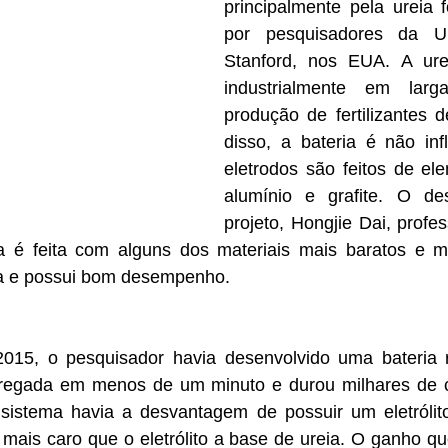
principalmente pela ureia f
por pesquisadores da Un
Stanford, nos EUA. A ure
industrialmente em larg
produção de fertilizantes d
disso, a bateria é não inf
eletrodos são feitos de el
alumínio e grafite. O de
projeto, Hongjie Dai, profes
a é feita com alguns dos materiais mais baratos e m
ra e possui bom desempenho.
015, o pesquisador havia desenvolvido uma bateria r
rregada em menos de um minuto e durou milhares de c
istema havia a desvantagem de possuir um eletrólito 
mais caro que o eletrólito a base de ureia. O ganho qu