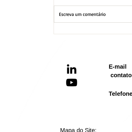
Escreva um comentário
BH lança Boletim
Informativo referente ao
Aquecimento Global
E-ma
contato
Telef
Mapa do Site: