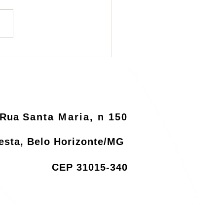
ema de logística
rsa será informatizado
o MMA
Rua
Santa Maria, n 150
resta, Belo Horizonte/MG
CEP 31015-340