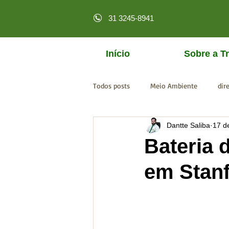
31 3245-8941
Início
Sobre a Tr
Todos posts
Meio Ambiente
dir
Dantte Saliba
17 d
licenciamento online
MPF
Bateria 
em Stan