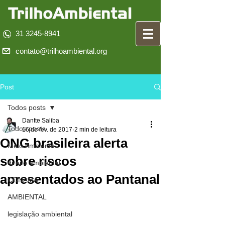
31 3245-8941
contato@trilhoambiental.org
Post
Todos posts
Dantte Saliba
Todos posts
16 de fev. de 2017
2 min de leitura
ONG brasileira alerta
Meio Ambiente
sobre riscos
direito ambiental
apresentados ao Pantanal
CONAMA
AMBIENTAL
legislação ambiental