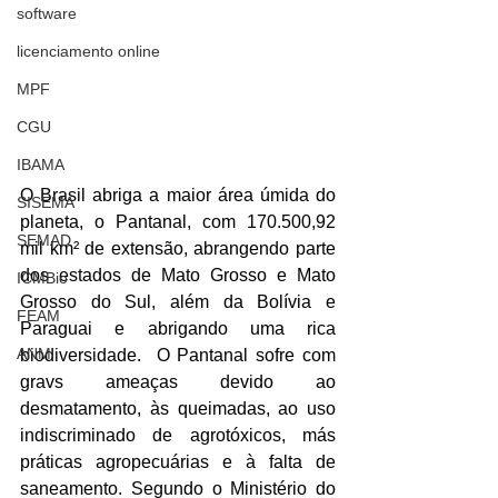
software
licenciamento online
MPF
CGU
IBAMA
O Brasil abriga a maior área úmida do 
SISEMA
planeta, o Pantanal, com 170.500,92 
SEMAD
mil km² de extensão, abrangendo parte 
dos estados de Mato Grosso e Mato 
ICMBio
Grosso do Sul, além da Bolívia e 
FEAM
Paraguai e abrigando uma rica 
ANM
biodiversidade.  O Pantanal sofre com 
gravs ameaças devido ao 
desmatamento, às queimadas, ao uso 
indiscriminado de agrotóxicos, más 
práticas agropecuárias e à falta de 
saneamento. Segundo o Ministério do 