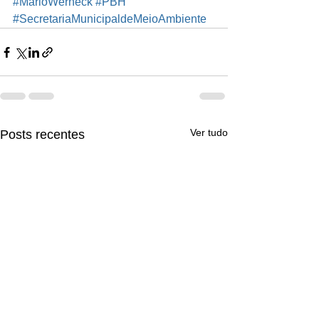
#MarioWerneck
#PBH
#SecretariaMunicipaldeMeioAmbiente
Ver tudo
Posts recentes