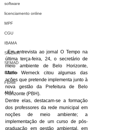
software
licenciamento online
MPF
CGU
IBAMA
 Em entrevista ao jornal O Tempo na 
SISEMA
última terça-feira, 24, o secretário de 
SEMAD
meio ambiente de Belo Horizonte, 
ICMBio
Mario Werneck citou algumas das 
ações que pretende implementa junto à 
FEAM
nova gestão da Prefeitura de Belo 
ANM
Horizonte (PBH).
Dentre elas, destacam-se a formação 
dos professores da rede municipal em 
noções de meio ambiente; a 
implementação de um curso de pós-
graduação em gestão ambiental, em 