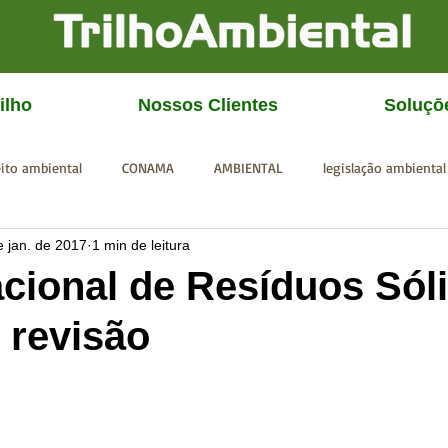
ilho
Nossos Clientes
Soluçō
eito ambiental
CONAMA
AMBIENTAL
legislação ambiental
e jan. de 2017
1 min de leitura
CGU
IBAMA
SISEMA
SEMAD
ICMBio
FEAM
cional de Resíduos Sól
 revisão