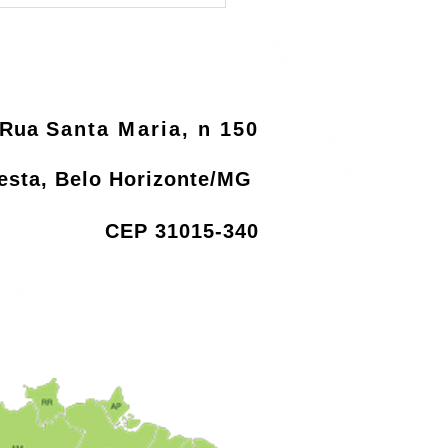
rsa será informatizado
o MMA
Rua
Santa Maria, n 150
resta, Belo Horizonte/MG
CEP 31015-340