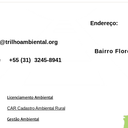
Conservação é criada no
reve
Rio de Janeiro
pel
Endereço:
il
@trilhoambiental.org
Bairro Flo
one
+55
(31) 3245-8941
Licenciamento Ambiental
CAR Cadastro Ambiental Rural
Gestão Ambiental