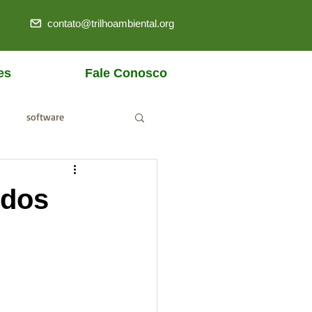
contato@trilhoambiental.org
es
Fale Conosco
software
ANM
idos