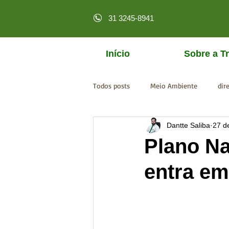
31 3245-8941
Início
Sobre a Tr
Todos posts
Meio Ambiente
dir
Dantte Saliba
27 d
licenciamento online
MPF
Plano Na
entra em