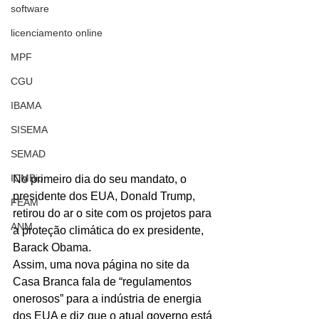
software
licenciamento online
MPF
CGU
IBAMA
SISEMA
SEMAD
ICMBio
No primeiro dia do seu mandato, o 
presidente dos EUA, Donald Trump, 
FEAM
retirou do ar o site com os projetos para 
ANM
a proteção climática do ex presidente, 
Barack Obama.
Assim, uma nova página no site da 
Casa Branca fala de “regulamentos 
onerosos” para a indústria de energia 
dos EUA e diz que o atual governo está 