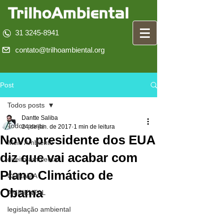
31 3245-8941
contato@trilhoambiental.org
Post
Todos posts
Dantte Saliba
Todos posts
24 de jan. de 2017
1 min de leitura
Novo presidente dos EUA
Meio Ambiente
diz que vai acabar com
direito ambiental
Plano Climático de
CONAMA
Obama
AMBIENTAL
legislação ambiental