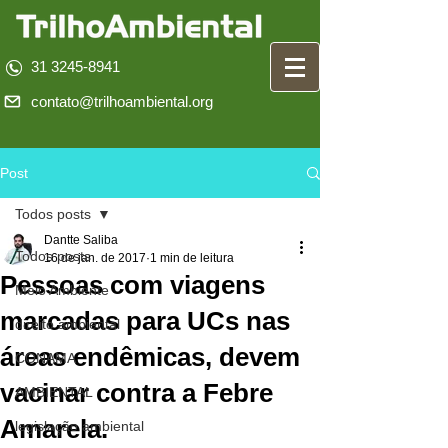
31 3245-8941
contato@trilhoambiental.org
Post
Todos posts
Dantte Saliba
Todos posts
16 de jan. de 2017
1 min de leitura
Pessoas com viagens
Meio Ambiente
marcadas para UCs nas
direito ambiental
áreas endêmicas, devem
CONAMA
vacinar contra a Febre
AMBIENTAL
Amarela.
legislação ambiental