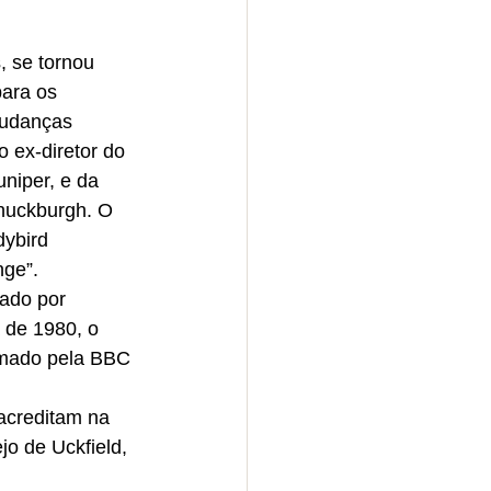
, se tornou 
ara os 
udanças 
 ex-diretor do 
niper, e da 
Shuckburgh. O 
ybird 
nge”.
sado por 
 de 1980, o 
ormado pela BBC 
acreditam na 
o de Uckfield, 