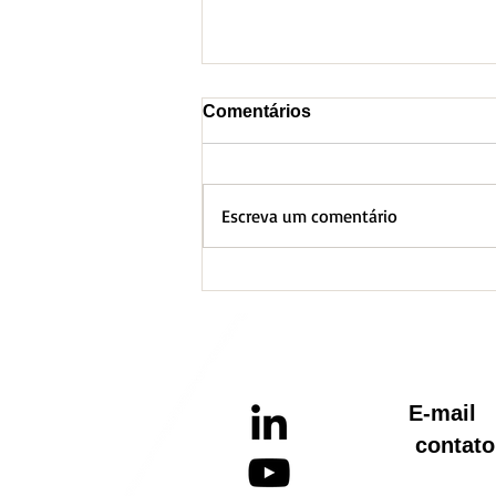
Comentários
Escreva um comentário
BH lança Boletim
Informativo referente ao
Aquecimento Global
E-ma
contato