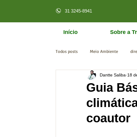
31 3245-8941
Início
Sobre a Tr
Todos posts
Meio Ambiente
dir
Dantte Saliba
18 d
licenciamento online
MPF
Guia Bá
climátic
coautor