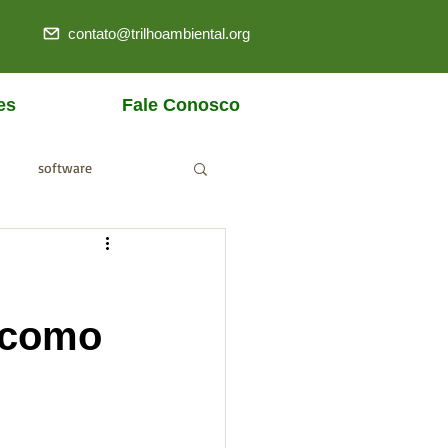
contato@trilhoambiental.org
es
Fale Conosco
software
ANM
s como