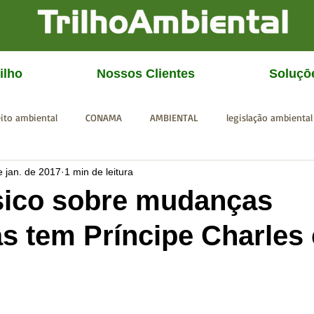
ilho
Nossos Clientes
Soluçō
eito ambiental
CONAMA
AMBIENTAL
legislação ambiental
e jan. de 2017
1 min de leitura
CGU
IBAMA
SISEMA
SEMAD
ICMBio
FEAM
sico sobre mudanças
as tem Príncipe Charle