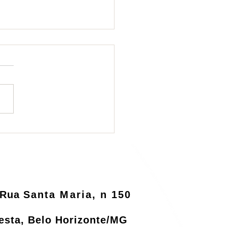
ema de logística
rsa será informatizado
o MMA
Rua
Santa Maria, n 150
resta, Belo Horizonte/MG