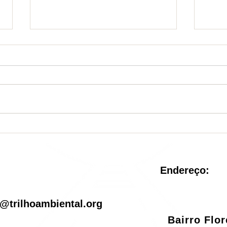
Nova Unidade de
Sist
Conservação é criada no
reve
Rio de Janeiro
pel
Endereço:
il
@trilhoambiental.org
Bairro Flo