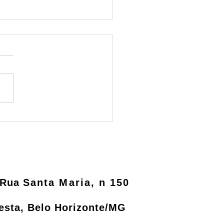
ema de logística
rsa será informatizado
o MMA
Rua
Santa Maria, n 150
resta, Belo Horizonte/MG