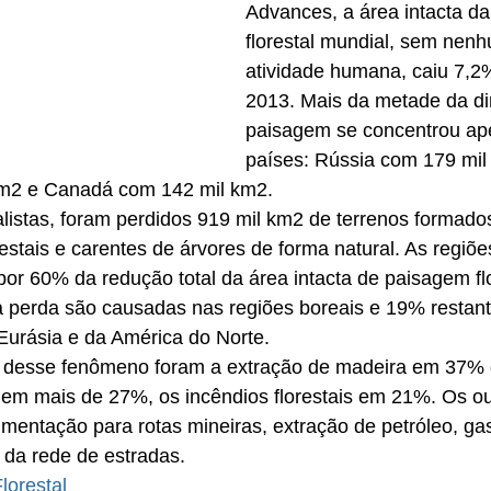
Advances, a área intacta d
florestal mundial, sem nenh
atividade humana, caiu 7,2
2013. Mais da metade da di
paisagem se concentrou ap
países: Rússia com 179 mil
km2 e Canadá com 142 mil km2.
listas, foram perdidos 919 mil km2 de terrenos formado
estais e carentes de árvores de forma natural. As regiões
or 60% da redução total da área intacta de paisagem flo
perda são causadas nas regiões boreais e 19% restant
 Eurásia e da América do Norte.
s desse fenômeno foram a extração de madeira em 37% 
 em mais de 27%, os incêndios florestais em 21%. Os o
agmentação para rotas mineiras, extração de petróleo, gas
 da rede de estradas.
lorestal