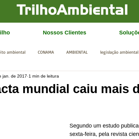
ilho
Nossos Clientes
Soluçō
eito ambiental
CONAMA
AMBIENTAL
legislação ambiental
e jan. de 2017
1 min de leitura
CGU
IBAMA
SISEMA
SEMAD
ICMBio
FEAM
acta mundial caiu mais 
Segundo um estudo publicad
sexta-feira, pela revista cien