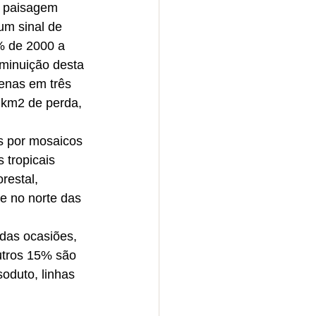
a paisagem 
um sinal de 
% de 2000 a 
minuição desta 
enas em três 
 km2 de perda, 
s por mosaicos 
 tropicais 
restal, 
e no norte das 
das ocasiões, 
utros 15% são 
oduto, linhas 