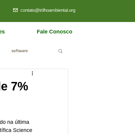
contato@trilhoambiental.org
es
Fale Conosco
software
ANM
de 7%
o na última 
tífica Science 