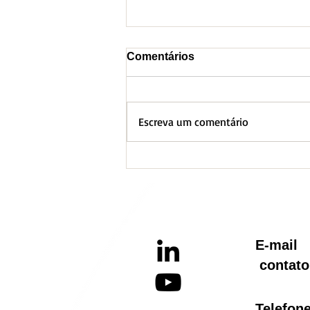
Comentários
Escreva um comentário
BH lança Boletim
Informativo referente ao
Aquecimento Global
E-ma
contato
Telef