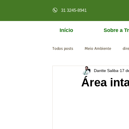
31 3245-8941
Início
Sobre a Tr
Todos posts
Meio Ambiente
dir
Dantte Saliba
17 d
licenciamento online
MPF
Área int