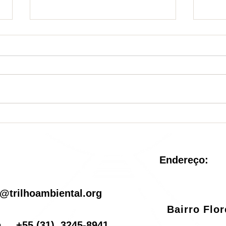
Nova Unidade de
Sist
Conservação é criada no
reve
Rio de Janeiro
pel
Endereço:
il
@trilhoambiental.org
Bairro Flo
one
+55
(31) 3245-8941