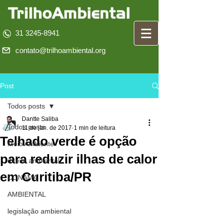
31 3245-8941
contato@trilhoambiental.org
Post
Todos posts
Dantte Saliba
Todos posts
11 de jan. de 2017
1 min de leitura
Telhado verde é opção
Meio Ambiente
para reduzir ilhas de calor
direito ambiental
em Curitiba/PR
CONAMA
AMBIENTAL
legislação ambiental