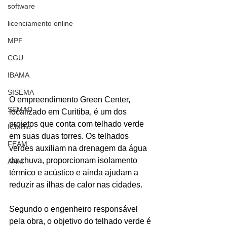
software
licenciamento online
MPF
CGU
IBAMA
SISEMA
O empreendimento Green Center, 
SEMAD
localizado em Curitiba, é um dos 
projetos que conta com telhado verde 
ICMBio
em suas duas torres. Os telhados 
FEAM
verdes auxiliam na drenagem da água 
da chuva, proporcionam isolamento 
ANM
térmico e acústico e ainda ajudam a 
reduzir as ilhas de calor nas cidades.
Segundo o engenheiro responsável 
pela obra, o objetivo do telhado verde é 