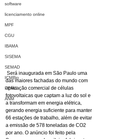
software
licenciamento online
MPF
CGU
IBAMA
SISEMA
SEMAD
 Será inaugurada em São Paulo uma 
ICMBio
das maiores fachadas do mundo com 
aplicação comercial de células 
FEAM
fotovoltaicas que captam a luz do sol e 
ANM
a transformam em energia elétrica, 
gerando energia suficiente para manter 
66 estações de trabalho, além de evitar 
a emissão de 578 toneladas de CO2 
por ano. O anúncio foi feito pela 