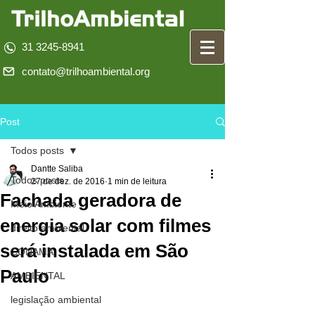
31 3245-8941
contato@trilhoambiental.org
Post
Todos posts
Dantte Saliba
Todos posts
27 de dez. de 2016
1 min de leitura
Fachada geradora de
Meio Ambiente
energia solar com filmes
direito ambiental
será instalada em São
CONAMA
Paulo
AMBIENTAL
legislação ambiental