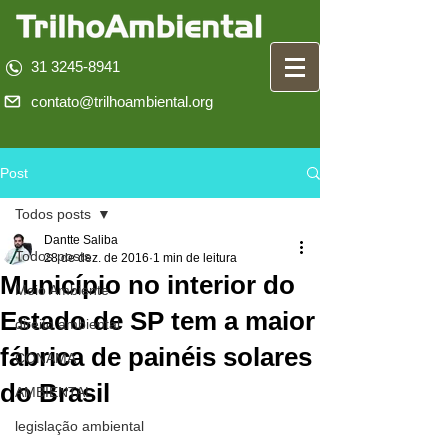
31 3245-8941
contato@trilhoambiental.org
Post
Todos posts
Dantte Saliba
Todos posts
28 de dez. de 2016
1 min de leitura
Município no interior do
Meio Ambiente
Estado de SP tem a maior
direito ambiental
fábrica de painéis solares
CONAMA
do Brasil
AMBIENTAL
legislação ambiental