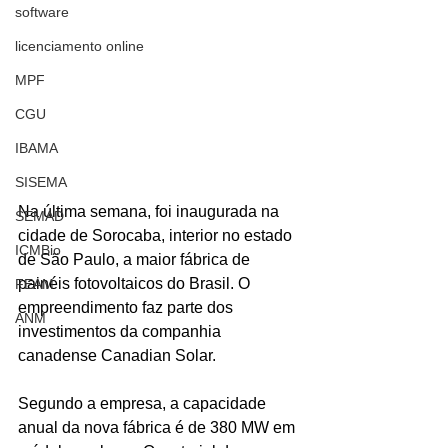
software
licenciamento online
MPF
CGU
IBAMA
SISEMA
Na última semana, foi inaugurada na 
SEMAD
cidade de Sorocaba, interior no estado 
ICMBio
de São Paulo, a maior fábrica de 
painéis fotovoltaicos do Brasil. O 
FEAM
empreendimento faz parte dos 
ANM
investimentos da companhia 
canadense Canadian Solar.
Segundo a empresa, a capacidade 
anual da nova fábrica é de 380 MW em 