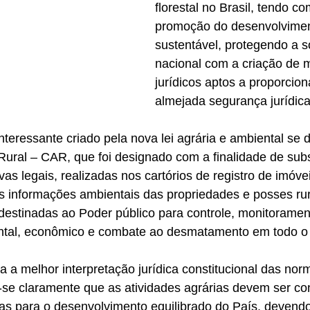
florestal no Brasil, tendo co
promoção do desenvolvimen
sustentável, protegendo a s
nacional com a criação de
jurídicos aptos a proporcion
almejada segurança jurídica
teressante criado pela nova lei agrária e ambiental se
ural – CAR, que foi designado com a finalidade de subst
as legais, realizadas nos cartórios de registro de imóve
as informações ambientais das propriedades e posses ru
estinadas ao Poder público para controle, monitoramen
tal, econômico e combate ao desmatamento em todo o te
a a melhor interpretação jurídica constitucional das nor
-se claramente que as atividades agrárias devem ser co
cas para o desenvolvimento equilibrado do País, devendo