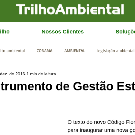
ilho
Nossos Clientes
Soluçō
eito ambiental
CONAMA
AMBIENTAL
legislação ambiental
 dez. de 2016
1 min de leitura
CGU
IBAMA
SISEMA
SEMAD
ICMBio
FEAM
trumento de Gestão Est
O texto do novo Código Flor
para inaugurar uma nova g