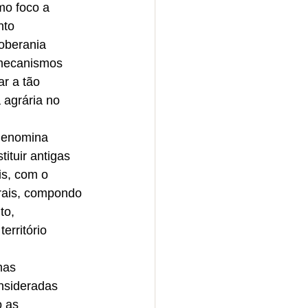
mo foco a 
to 
oberania 
 mecanismos 
ar a tão 
 agrária no 
 denomina 
ituir antigas 
is, com o 
rais, compondo 
to, 
rritório 
mas 
nsideradas 
 as 