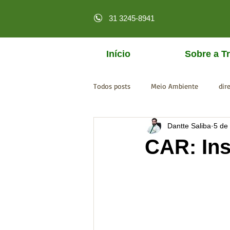
31 3245-8941
Início
Sobre a Tr
Todos posts
Meio Ambiente
dir
Dantte Saliba
5 de
licenciamento online
MPF
CAR: Ins