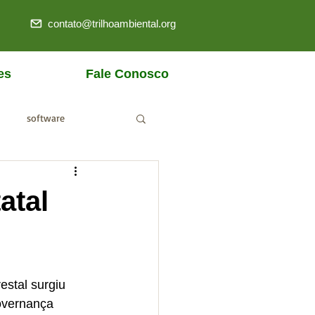
contato@trilhoambiental.org
es
Fale Conosco
software
ANM
atal
estal surgiu 
overnança 