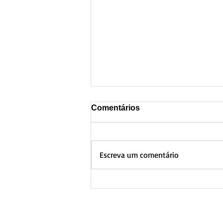
Comentários
Escreva um comentário
BH lança Boletim
Informativo referente ao
Aquecimento Global