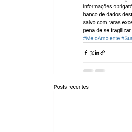
informações obrigató
banco de dados desti
salvo com raras exce
pena de se fragiliza
#MeioAmbiente
#Sus
Posts recentes