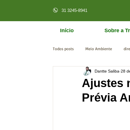
31 3245-8941
Início
Sobre a Tr
Todos posts
Meio Ambiente
dir
Dantte Saliba
28 d
licenciamento online
MPF
Ajustes 
Prévia A