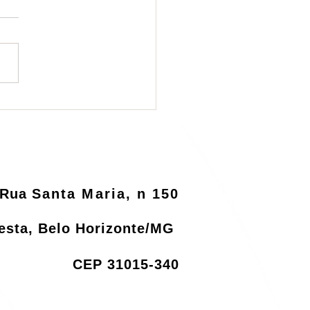
ema de logística
rsa será informatizado
o MMA
Rua
Santa Maria, n 150
resta, Belo Horizonte/MG
CEP 31015-340