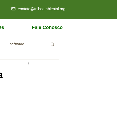
contato@trilhoambiental.org
es
Fale Conosco
software
ANM
a