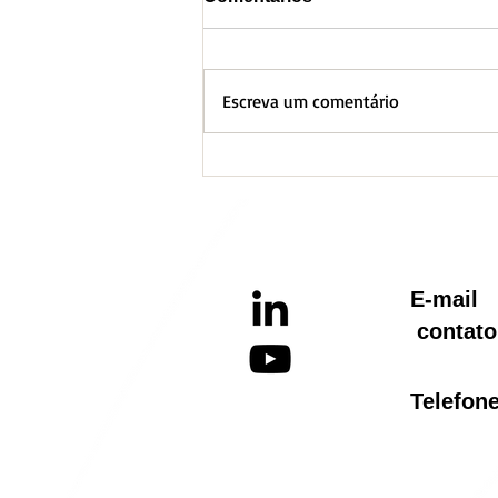
Escreva um comentário
BH lança Boletim
Informativo referente ao
Aquecimento Global
E-ma
contato
Telef