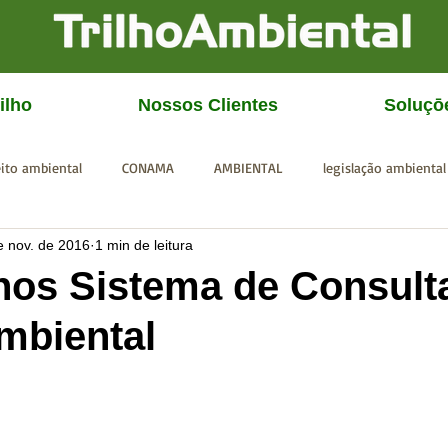
ilho
Nossos Clientes
Soluçō
eito ambiental
CONAMA
AMBIENTAL
legislação ambiental
e nov. de 2016
1 min de leitura
CGU
IBAMA
SISEMA
SEMAD
ICMBio
FEAM
nos Sistema de Consult
mbiental