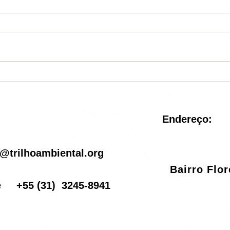
Nova Unidade de
Sist
Conservação é criada no
reve
Rio de Janeiro
pel
Endereço:
il
@trilhoambiental.org
Bairro Flo
one
+55
(31) 3245-8941