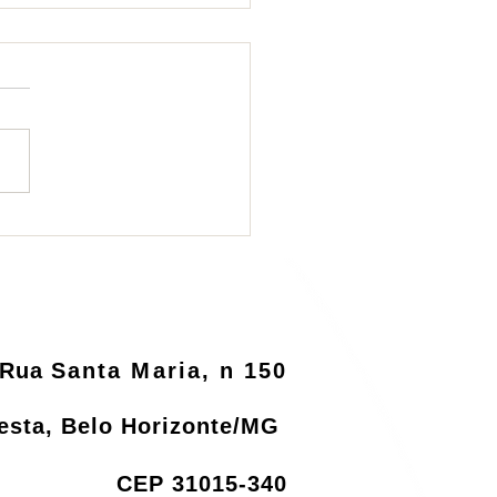
ema de logística
rsa será informatizado
o MMA
Rua
Santa Maria, n 150
resta, Belo Horizonte/MG
CEP 31015-340