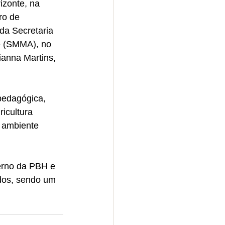
izonte, na 
ro de 
a Secretaria 
e (SMMA), no 
anna Martins, 
pedagógica, 
icultura 
m ambiente 
erno da PBH e 
ados, sendo um 