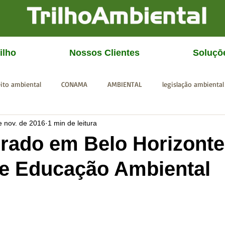
ilho
Nossos Clientes
Soluçō
eito ambiental
CONAMA
AMBIENTAL
legislação ambiental
e nov. de 2016
1 min de leitura
CGU
IBAMA
SISEMA
SEMAD
ICMBio
FEAM
rado em Belo Horizonte
de Educação Ambiental