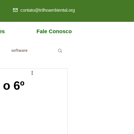
contato@trilhoambiental.org
es
Fale Conosco
software
ANM
 o 6º