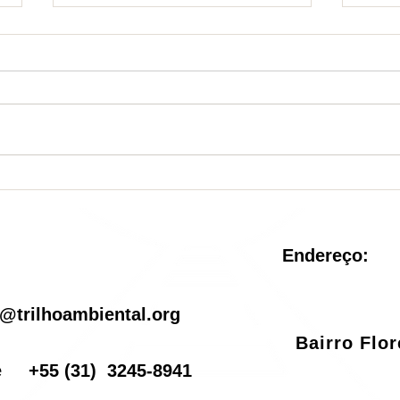
Nova Unidade de
Sist
Conservação é criada no
reve
Rio de Janeiro
pel
Endereço:
il
@trilhoambiental.org
Bairro Flo
one
+55
(31) 3245-8941