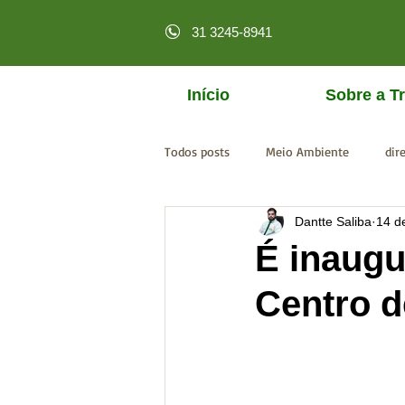
31 3245-8941
Início
Sobre a Tr
Todos posts
Meio Ambiente
dir
Dantte Saliba
14 d
licenciamento online
MPF
É inaugu
Centro 