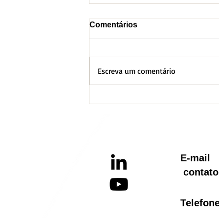
Comentários
Escreva um comentário
BH lança Boletim
Informativo referente ao
Aquecimento Global
E-ma
contato
Telef