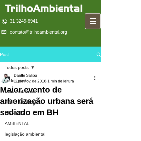
31 3245-8941
contato@trilhoambiental.org
Post
Todos posts
Dantte Saliba
Todos posts
11 de nov. de 2016
1 min de leitura
Maior evento de
Meio Ambiente
arborização urbana será
direito ambiental
sediado em BH
CONAMA
AMBIENTAL
legislação ambiental