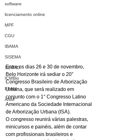
software
licenciamento online
MPF
CGU
IBAMA
SISEMA
Entre os dias 26 e 30 de novembro, 
SEMAD
Belo Horizonte irá sediar o 20° 
ICMBio
Congresso Brasileiro de Arborização 
FEAM
Urbana, que será realizado em 
conjunto com o 1° Congresso Latino 
ANM
Americano da Sociedade Internacional 
de Arborização Urbana (ISA).
O congresso reunirá várias palestras, 
minicursos e painéis, além de contar 
com profissionais brasileiros e 