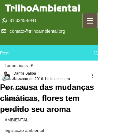
31 3245-8941
contato@trilhoambiental.org
Post
Todos posts
Dantte Saliba
Todos posts
7 de nov. de 2016
1 min de leitura
Por causa das mudanças
Meio Ambiente
climáticas, flores tem
direito ambiental
perdido seu aroma
CONAMA
AMBIENTAL
legislação ambiental