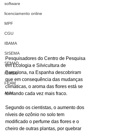
software
licenciamento online
MPF
CGU
IBAMA
SISEMA
Pesquisadores do Centro de Pesquisa 
SEMAD
em Ecologia e Silvicultura de 
Barcelona, na Espanha descobriram 
ICMBio
que em consequência das mudanças 
FEAM
climáticas, o aroma das flores está se 
ANM
tornando cada vez mais fraco.
Segundo os cientistas, o aumento dos 
níveis de ozônio no solo tem 
modificado o perfume das flores e o 
cheiro de outras plantas, por quebrar 