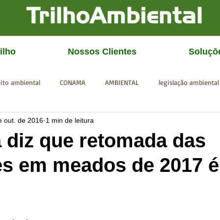
ilho
Nossos Clientes
Soluçō
eito ambiental
CONAMA
AMBIENTAL
legislação ambiental
e out. de 2016
1 min de leitura
CGU
IBAMA
SISEMA
SEMAD
ICMBio
FEAM
 diz que retomada das
es em meados de 2017 é