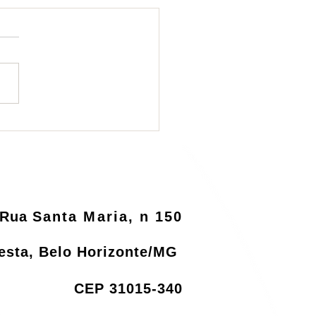
ema de logística
rsa será informatizado
o MMA
Rua
Santa Maria, n 150
resta, Belo Horizonte/MG
CEP 31015-340