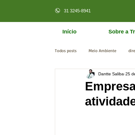
31 3245-8941
Início
Sobre a Tr
Todos posts
Meio Ambiente
dir
Dantte Saliba
25 d
licenciamento online
MPF
Empresa
atividad