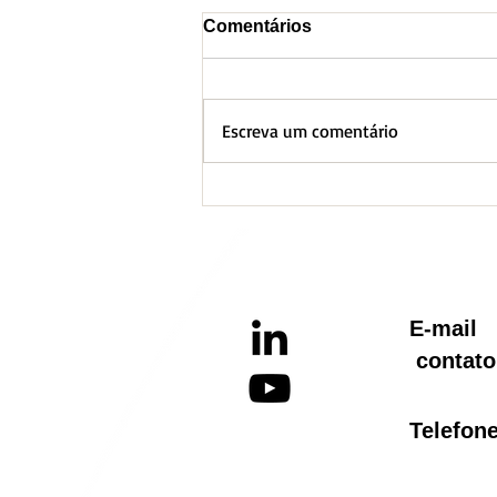
Comentários
Escreva um comentário
BH lança Boletim
Informativo referente ao
Aquecimento Global
E-ma
contato
Telef