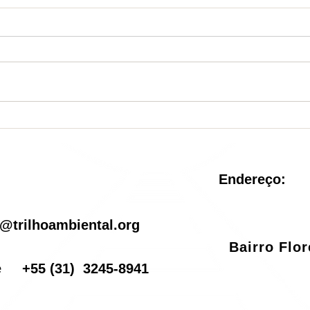
Nova Unidade de
Sist
Conservação é criada no
reve
Rio de Janeiro
pel
Endereço:
il
@trilhoambiental.org
Bairro Flo
one
+55
(31) 3245-8941