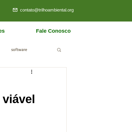
contato@trilhoambiental.org
es
Fale Conosco
software
ANM
 viável