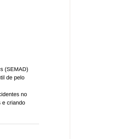
ais (SEMAD) 
il de pelo 
cidentes no 
 e criando 