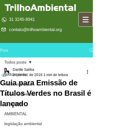
31 3245-8941
contato@trilhoambiental.org
Post
Todos posts
Dantte Saliba
Todos posts
24 de out. de 2016
1 min de leitura
Guia para Emissão de
Meio Ambiente
Títulos Verdes no Brasil é
direito ambiental
lançado
CONAMA
AMBIENTAL
legislação ambiental