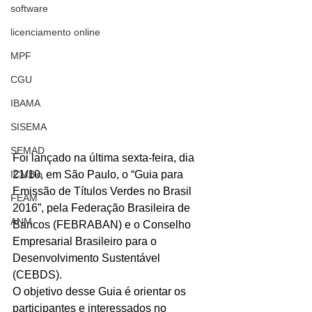
software
licenciamento online
MPF
CGU
IBAMA
SISEMA
SEMAD
Foi lançado na última sexta-feira, dia 
21/10, em São Paulo, o “Guia para 
ICMBio
Emissão de Títulos Verdes no Brasil 
FEAM
2016”, pela Federação Brasileira de 
ANM
Bancos (FEBRABAN) e o Conselho 
Empresarial Brasileiro para o 
Desenvolvimento Sustentável 
(CEBDS).
O objetivo desse Guia é orientar os 
participantes e interessados no 