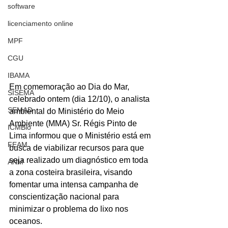
software
licenciamento online
MPF
CGU
IBAMA
Em comemoração ao Dia do Mar, 
SISEMA
celebrado ontem (dia 12/10), o analista 
SEMAD
ambiental do Ministério do Meio 
Ambiente (MMA) Sr. Régis Pinto de 
ICMBio
Lima informou que o Ministério está em 
FEAM
busca de viabilizar recursos para que 
seja realizado um diagnóstico em toda 
ANM
a zona costeira brasileira, visando 
fomentar uma intensa campanha de 
conscientização nacional para 
minimizar o problema do lixo nos 
oceanos.