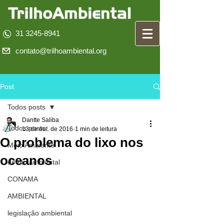
31 3245-8941
contato@trilhoambiental.org
Post
Todos posts
Dantte Saliba
Todos posts
13 de out. de 2016
1 min de leitura
O problema do lixo nos
Meio Ambiente
oceanos
direito ambiental
CONAMA
AMBIENTAL
legislação ambiental