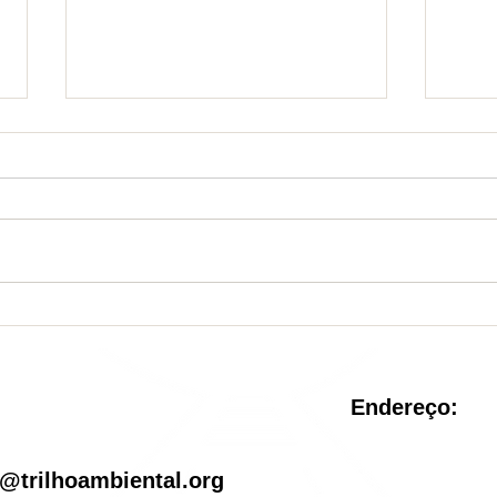
Nova Unidade de
Sist
Conservação é criada no
reve
Rio de Janeiro
pel
Endereço:
il
@trilhoambiental.org