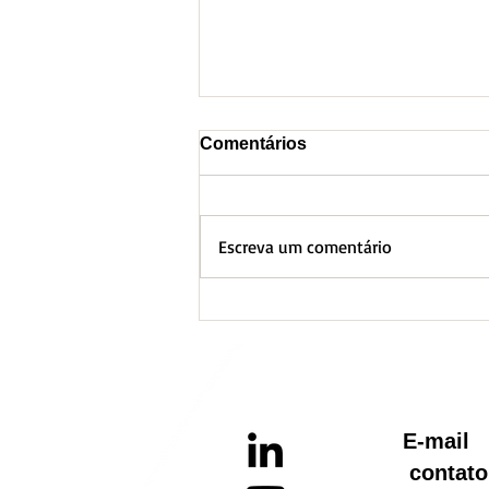
Comentários
Escreva um comentário
BH lança Boletim
Informativo referente ao
Aquecimento Global
E-ma
contato