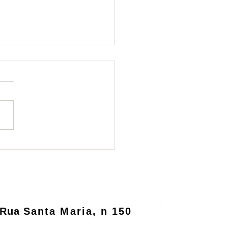
ema de logística
rsa será informatizado
o MMA
Rua
Santa Maria, n 150