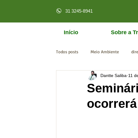
31 3245-8941
Início
Sobre a Tr
Todos posts
Meio Ambiente
dir
Dantte Saliba
11 d
licenciamento online
MPF
Seminár
ocorrerá