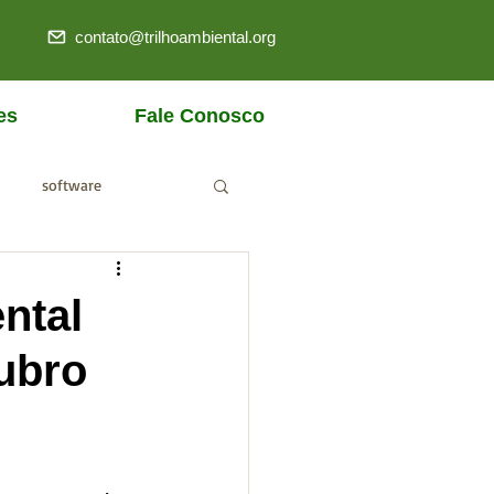
contato@trilhoambiental.org
es
Fale Conosco
software
ANM
ntal
tubro