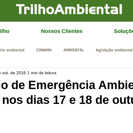
ilho
Nossos Clientes
Soluçō
eito ambiental
CONAMA
AMBIENTAL
legislação ambiental
e out. de 2016
1 min de leitura
CGU
IBAMA
SISEMA
SEMAD
ICMBio
FEAM
io de Emergência Ambie
 nos dias 17 e 18 de ou