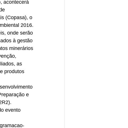
, acontecerá 
de 
s (Copasa), o 
mbiental 2016. 
is, onde serão 
nados à gestão 
tos minerários 
venção, 
liados, as 
e produtos 
senvolvimento 
Preparação e 
2R2).
do evento 
ogramacao-