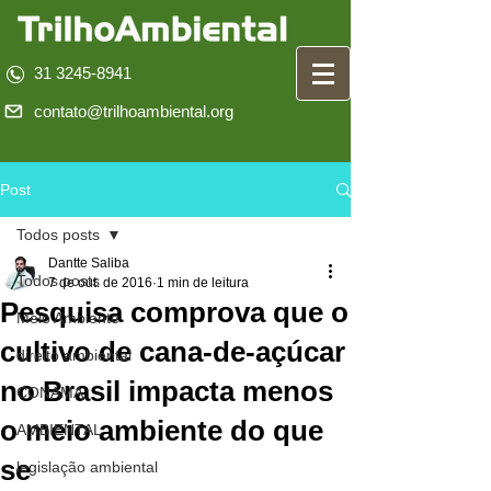
31 3245-8941
contato@trilhoambiental.org
Post
Todos posts
Dantte Saliba
Todos posts
7 de out. de 2016
1 min de leitura
Pesquisa comprova que o
Meio Ambiente
cultivo de cana-de-açúcar
direito ambiental
no Brasil impacta menos
CONAMA
o meio ambiente do que
AMBIENTAL
se
legislação ambiental