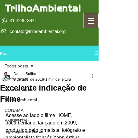
31 3245-8941
contato@trilhoambiental.org
Post
Todos posts
Dantte Saliba
Todos posts
9 de ago. de 2016
1 min de leitura
Excelente indicação de
Meio Ambiente
Filme
direito ambiental
CONAMA
Acesse ao lado o filme HOME, 
AMBIENTAL
documentário, lançado em 2009, 
produzido pelo jornalista, fotógrafo e 
legislação ambiental
ambientalista francês Yann Arthus-