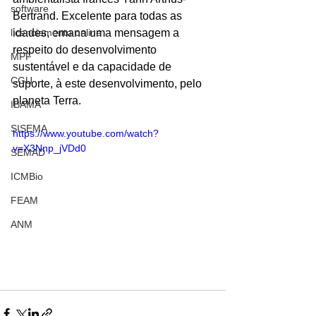
software
Bertrand. Excelente para todas as 
licenciamento online
idades, emana uma mensagem a 
respeito do desenvolvimento 
MPF
sustentável e da capacidade de 
CGU
suporte, à este desenvolvimento, pelo 
planeta Terra.
IBAMA
SISEMA
https://www.youtube.com/watch?
v=X3Nnp_jVDd0
SEMAD
ICMBio
FEAM
ANM