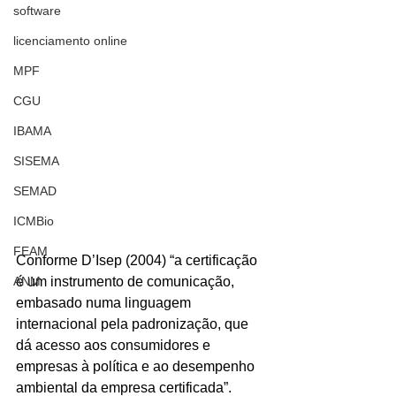
software
licenciamento online
MPF
CGU
IBAMA
SISEMA
SEMAD
ICMBio
FEAM
Conforme D’Isep (2004) “a certificação 
ANM
é um instrumento de comunicação, 
embasado numa linguagem 
internacional pela padronização, que 
dá acesso aos consumidores e 
empresas à política e ao desempenho 
ambiental da empresa certificada”. 