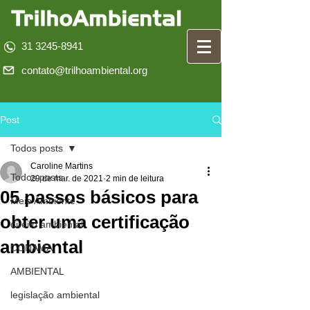
31 3245-8941
contato@trilhoambiental.org
Post
Todos posts
Caroline Martins
Todos posts
29 de mar. de 2021
2 min de leitura
05 passos básicos para
Meio Ambiente
obter uma certificação
direito ambiental
ambiental
CONAMA
AMBIENTAL
legislação ambiental