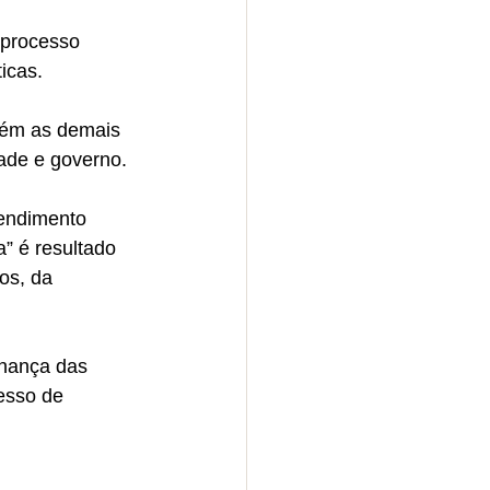
 processo 
icas. 
bém as demais 
dade e governo.
endimento 
” é resultado 
os, da 
rnança das 
esso de 