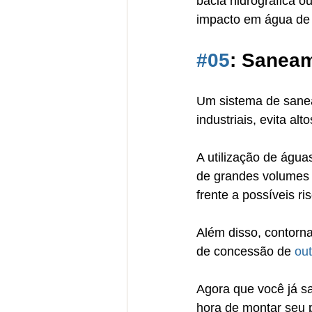
bacia hidrográfica o
impacto em água de u
#05
: Sanea
Um sistema de sane
industriais, evita a
A utilização de água
de grandes volumes d
frente a possíveis ri
Além disso, contorna
de concessão de 
ou
Agora que você já sab
hora de montar seu 