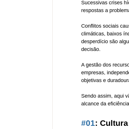
Sucessivas crises h
respostas a problema
Conflitos sociais c
climáticas, baixos í
desperdício são alg
decisão. 
A gestão dos recurso
empresas, independe
objetivas e duradour
Sendo assim, aqui vã
alcance da eficiência
#01
: Cultur