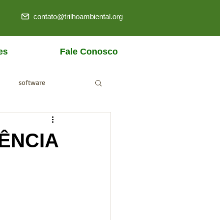
contato@trilhoambiental.org
es
Fale Conosco
software
ANM
IÊNCIA