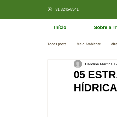
31 3245-8941
Início
Sobre a Tr
Todos posts
Meio Ambiente
dir
Caroline Martins
1
licenciamento online
MPF
05 ESTR
HÍDRIC