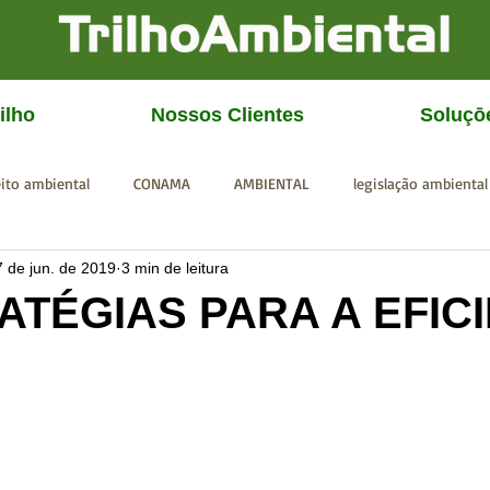
ilho
Nossos Clientes
Soluçō
eito ambiental
CONAMA
AMBIENTAL
legislação ambiental
7 de jun. de 2019
3 min de leitura
CGU
IBAMA
SISEMA
SEMAD
ICMBio
FEAM
ATÉGIAS PARA A EFIC
A