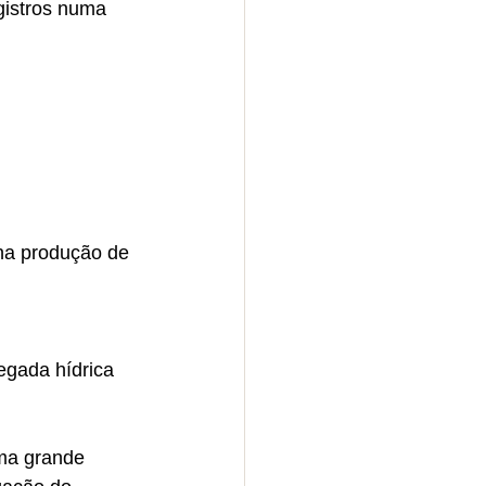
gistros numa 
na produção de 
egada hídrica 
ma grande 