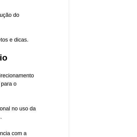
ução do 
tos e dicas.
io
irecionamento 
para o 
onal no uso da 
.
ência com a 