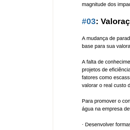
magnitude dos impac
#03
: Valora
A mudança de paradi
base para sua valor
A falta de conhecime
projetos de eficiên
fatores como escass
valorar o real custo
Para promover o con
água na empresa de
· Desenvolver forma