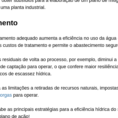
u obter subsídios para a elaboração de um plano de miti
ma planta industrial.
mento
amento adequado aumenta a eficiência no uso da água
ltos custos de tratamento e permite o abastecimento segur
s residuais de volta ao processo, por exemplo, diminui 
e captação para operar, o que confere maior resiliênci
scos de escassez hídrica. 
 as limitações a retiradas de recursos naturais, imposta
torgas
 para operar.
e as principais estratégias para a eficiência hídrica do
plano de ação!