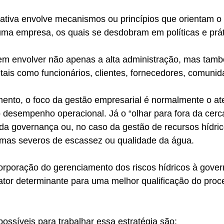
ativa envolve mecanismos ou princípios que orientam o
uma empresa, os quais se desdobram em políticas e prát
m envolver não apenas a alta administração, mas tam
 tais como funcionários, clientes, fornecedores, comuni
nto, o foco da gestão empresarial é normalmente o at
o desempenho operacional. Já o “olhar para fora da cerca
a governança ou, no caso da gestão de recursos hídric
emas severos de escassez ou qualidade da água. 
corporação do gerenciamento dos riscos hídricos à gove
ator determinante para uma melhor qualificação do proc
ssíveis para trabalhar essa estratégia são: