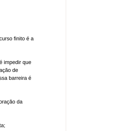
so finito é a 
é impedir que 
ração de 
sa barreira é 
oração da 
ta;