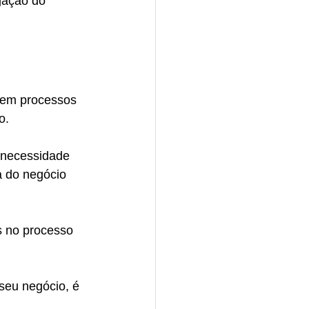
gação do 
 em processos 
o.
a necessidade 
a do negócio 
s no processo 
 seu negócio, é 