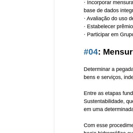
· Incorporar mensur
base de dados integ
· Avaliação do uso d
· Estabelecer prêmio
· Participar em Gru
#04
: Mensu
Determinar a pegada
bens e serviços, ind
Entre as etapas fund
Sustentabilidade, qu
em uma determinada 
Com esse procedimen