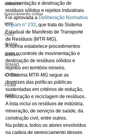
movimentação e destinação de 
software
resíduos sólidos e rejeitos industriais. 
licenciamento online
Foi aprovada a 
Deliberação Normativa 
MPF
Copam n° 232
, que trata do Sistema 
Estadual de Manifesto de Transporte 
CGU
de Resíduos (MTR-MG).
IBAMA
A norma estabelece procedimentos 
para o controle de movimentação e 
SISEMA
destinação de resíduos sólidos e 
SEMAD
rejeitos em território mineiro. 
ICMBio
O Sistema MTR-MG segue as 
diretrizes das políticas públicas 
FEAM
sustentadas em critérios de redução, 
ANM
reutilização e reciclagem de resíduos. 
A lista inclui os resíduos de indústria, 
mineração, de serviços de saúde, da 
construção civil, entre outros. 
Na prática, todos os atores envolvidos 
na cadeia de gerenciamento desses 