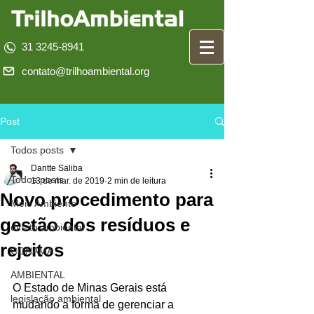
31 3245-8941
contato@trilhoambiental.org
Post
Todos posts
Dantte Saliba
Todos posts
13 de mar. de 2019
2 min de leitura
Novo procedimento para
Meio Ambiente
gestão dos resíduos e
direito ambiental
rejeitos
CONAMA
AMBIENTAL
O Estado de Minas Gerais está 
legislação ambiental
mudando a forma de gerenciar a 